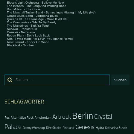
Suchen
nach:
SCHLAGWÖRTER
Berlin
Crystal
Artrock
7us
Alternative Rock
Amsterdam
Palace
Genesis
Danny Worsnop
Dire Straits
Finnland
Hydra
Katharina Busch