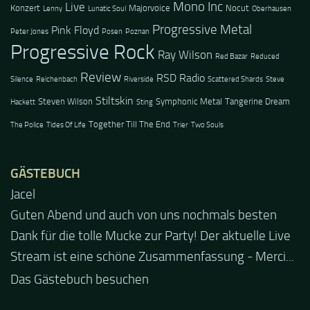
Mono Inc
Live
Konzert
Majorvoice
Nocut
Lenny
Lunatic Soul
Oberhausen
Progressive Metal
Pink Floyd
Peter Jones
Posen
Poznan
Progressive Rock
Ray Wilson
Red Bazar
Reduced
Review
RSD Radio
Silence
Reichenbach
Riverside
Scattered Shards
Steve
Stiltskin
Steven Wilson
Symphonic Metal
Tangerine Dream
Hackett
Sting
Together Till The End
The Police
Tides Of Life
Trier
Two Souls
GÄSTEBUCH
Jacel
Guten Abend und auch von uns nochmals besten
Dank für die tolle Mucke zur Party! Der aktuelle Live
Stream ist eine schöne Zusammenfassung - Merci...
Das Gästebuch besuchen