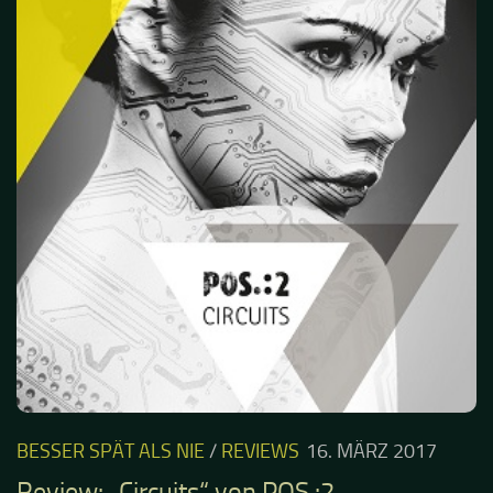
BESSER SPÄT ALS NIE
/
REVIEWS
16. MÄRZ 2017
Review: „Circuits“ von POS.:2