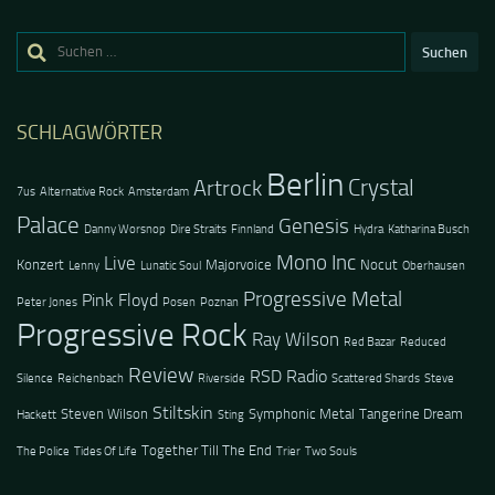
Suchen
nach:
SCHLAGWÖRTER
Berlin
Crystal
Artrock
7us
Alternative Rock
Amsterdam
Palace
Genesis
Danny Worsnop
Dire Straits
Finnland
Hydra
Katharina Busch
Mono Inc
Live
Konzert
Majorvoice
Nocut
Lenny
Lunatic Soul
Oberhausen
Progressive Metal
Pink Floyd
Peter Jones
Posen
Poznan
Progressive Rock
Ray Wilson
Red Bazar
Reduced
Review
RSD Radio
Silence
Reichenbach
Riverside
Scattered Shards
Steve
Stiltskin
Steven Wilson
Symphonic Metal
Tangerine Dream
Hackett
Sting
Together Till The End
The Police
Tides Of Life
Trier
Two Souls