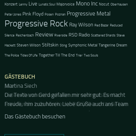
Mono Inc
Live
Konzert
Majorvoice
Nocut
Lenny
Lunatic Soul
Oberhausen
Progressive Metal
Pink Floyd
Peter Jones
Posen
Poznan
Progressive Rock
Ray Wilson
Red Bazar
Reduced
Review
RSD Radio
Silence
Reichenbach
Riverside
Scattered Shards
Steve
Stiltskin
Steven Wilson
Symphonic Metal
Tangerine Dream
Hackett
Sting
Together Till The End
The Police
Tides Of Life
Trier
Two Souls
GÄSTEBUCH
Jacel
Guten Abend und auch von uns nochmals besten
Dank für die tolle Mucke zur Party! Der aktuelle Live
Stream ist eine schöne Zusammenfassung - Merci...
Das Gästebuch besuchen