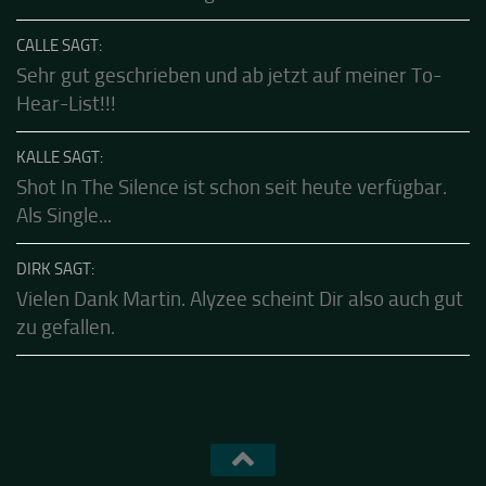
Habe diese klasse Band schon live erleben
dürfen....die sind echt gut.Klasse...
CALLE SAGT:
Sehr gut geschrieben und ab jetzt auf meiner To-
Hear-List!!!
KALLE SAGT:
Shot In The Silence ist schon seit heute verfügbar.
Als Single...
DIRK SAGT:
Vielen Dank Martin. Alyzee scheint Dir also auch gut
zu gefallen.