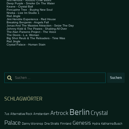
Suchen
nach:
SCHLAGWÖRTER
Berlin
Crystal
Artrock
7us
Alternative Rock
Amsterdam
Palace
Genesis
Danny Worsnop
Dire Straits
Finnland
Hydra
Katharina Busch