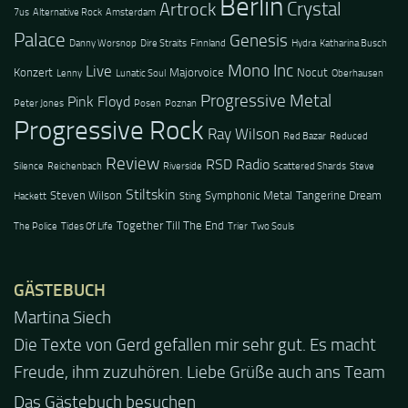
Berlin
Crystal
Artrock
7us
Alternative Rock
Amsterdam
Palace
Genesis
Danny Worsnop
Dire Straits
Finnland
Hydra
Katharina Busch
Mono Inc
Live
Konzert
Majorvoice
Nocut
Lenny
Lunatic Soul
Oberhausen
Progressive Metal
Pink Floyd
Peter Jones
Posen
Poznan
Progressive Rock
Ray Wilson
Red Bazar
Reduced
Review
RSD Radio
Silence
Reichenbach
Riverside
Scattered Shards
Steve
Stiltskin
Steven Wilson
Symphonic Metal
Tangerine Dream
Hackett
Sting
Together Till The End
The Police
Tides Of Life
Trier
Two Souls
GÄSTEBUCH
Martina Siech
Jacel
Die Texte von Gerd gefallen mir sehr gut. Es macht
Guten Abend und auch von uns nochmals besten
Freude, ihm zuzuhören. Liebe Grüße auch ans Team
Dank für die tolle Mucke zur Party! Der aktuelle Live
Stream ist eine schöne Zusammenfassung - Merci...