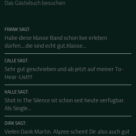
Freude, ihm zuzuhören. Liebe Grüße auch ans Team
Dank für die tolle Mucke zur Party! Der aktuelle Live
Stream ist eine schöne Zusammenfassung - Merci...
Das Gästebuch besuchen
FRANK SAGT:
Habe diese klasse Band schon live erleben
dürfen....die sind echt gut.Klasse...
CALLE SAGT:
Sehr gut geschrieben und ab jetzt auf meiner To-
Hear-List!!!
KALLE SAGT:
Shot In The Silence ist schon seit heute verfügbar.
Als Single...