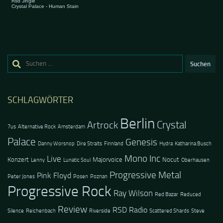
Suchen
nach:
SCHLAGWÖRTER
Berlin
Crystal
Artrock
7us
Alternative Rock
Amsterdam
Palace
Genesis
Danny Worsnop
Dire Straits
Finnland
Hydra
Katharina Busch
Mono Inc
Live
Konzert
Majorvoice
Nocut
Lenny
Lunatic Soul
Oberhausen
Progressive Metal
Pink Floyd
Peter Jones
Posen
Poznan
Progressive Rock
Ray Wilson
Red Bazar
Reduced
Review
RSD Radio
Silence
Reichenbach
Riverside
Scattered Shards
Steve