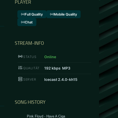
PLAYER
ines vorweg: Das war mein erstes und
Full Quality
Mobile Quality
rt Marsimoto verwandelte in der
Chat
pottstadt in „Green Dortmund“....
STREAM-INFO
Online
STATUS
ALLGEMEIN
18. AUG
192
kbps MP3
QUALITÄT
Ray Wilson i
Icecast 2.4.0-kh15
SERVER
Friedrichsh
Ray Wilson zu Gast in 
SONG HISTORY
Konzerte besucht hab
aufgehört zu zählen.Ei