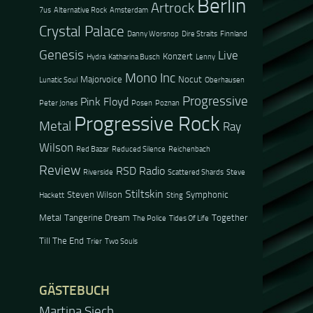
Berlin
Artrock
7us
Alternative Rock
Amsterdam
Crystal Palace
Danny Worsnop
Dire Straits
Finnland
Genesis
Live
Konzert
Hydra
Katharina Busch
Lenny
Mono Inc
Majorvoice
Nocut
Lunatic Soul
Oberhausen
Progressive
Pink Floyd
Peter Jones
Posen
Poznan
Progressive Rock
Metal
Ray
Wilson
Red Bazar
Reduced Silence
Reichenbach
Review
RSD Radio
Riverside
Scattered Shards
Steve
Stiltskin
Steven Wilson
Symphonic
Hackett
Sting
Metal
Tangerine Dream
Together
The Police
Tides Of Life
Till The End
Trier
Two Souls
GÄSTEBUCH
Jacel