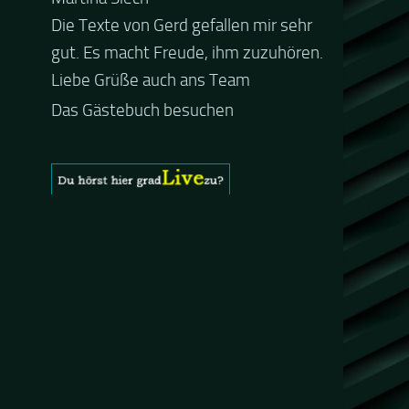
Guten Abend und auch von uns
nochmals besten Dank für die tolle
Mucke zur Party! Der aktuelle Live
Stream ist eine schöne
Zusammenfassung - Merci...
Das Gästebuch besuchen