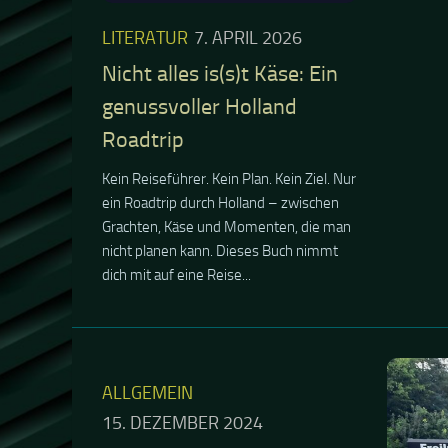
15. DEZEMBER 2024
Marsimoto´s letzte Tour
live in Dortmund
Ein Konzertbericht von Andre : Eines
ALLGEM
vorweg: Das war mein erstes und auch
letztes Hip Hop / RAP Konzert
Ray Wi
Marsimoto verwandelte in der
Freilu
Vorweihnachtszeit eine graue
Ruhrpottstadt in „Green Dortmund“....
Friedr
Ray Wilson
nicht, wie
besucht h
Konzerten
zählen.Ein