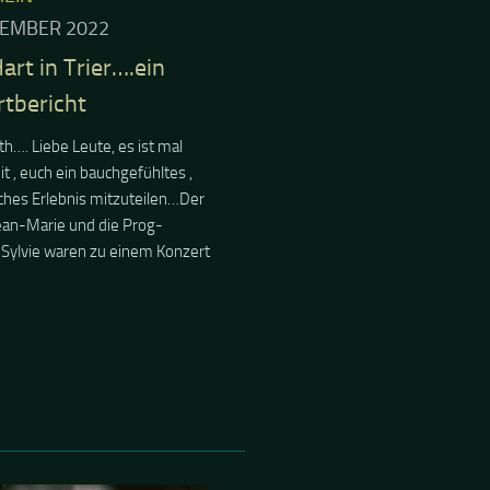
NEWS
/
KOLUMNE
/
S
 2022
l Palace – Still There