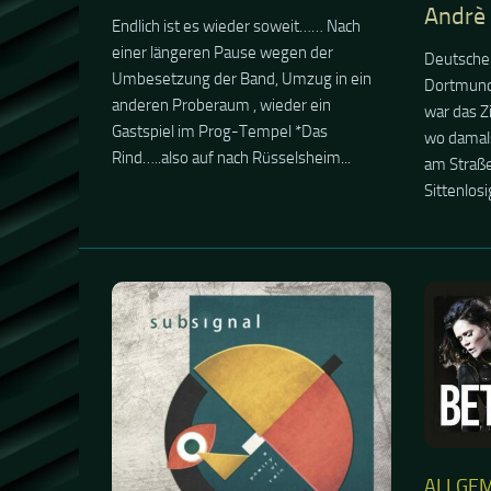
ALLGEM
20. DE
Beth H
Konzer
BAND-NEWS
7. OKTOBER 2023
6. Studioalbum von
Auf zu Be
wieder Zei
Subsignal- A Poetry of
musikalis
Rain
Blueser J
Schnecke 
Nach 5 jähriger Pause endlich ein neues
bei Beth...
Werk von der deutschen Progressive
Rock Band Subsignal Stil: Progressive
Rock Label: Gentle Art Of Music /
Soulfood Spieldauer: 52:23 min.
Release:...