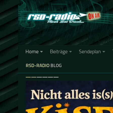
Zum Inhalt springen
Home
Beiträge
Sendeplan
RSD-RADIO
BLOG
Previous
Next
KONZERTBERICHT
18. OKTOBER 2025
Sting 3.0 in Berlin
Sting in Berlin und wir waren mitten drin, mit