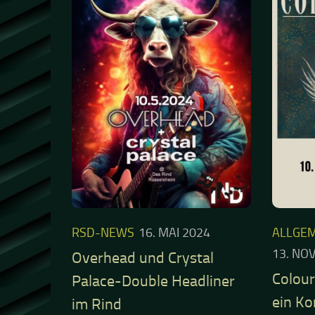
ein Ko
im Rind
Andrè
Endlich ist es wieder soweit…… Nach
einer längeren Pause wegen der
Deutscher
Umbesetzung der Band, Umzug in ein
Dortmund
anderen Proberaum , wieder ein
war das Z
Gastspiel im Prog-Tempel *Das
wo damals
Rind…..also auf nach Rüsselsheim...
am Straße
Sittenlosi