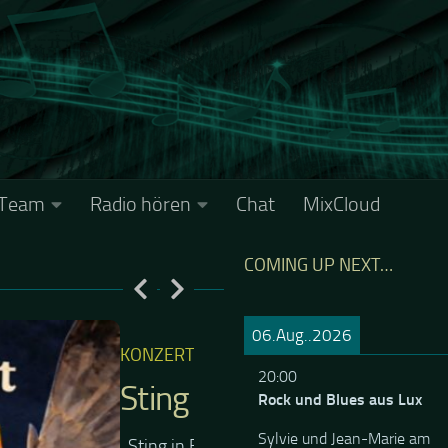
Team
Radio hören
Chat
MixCloud
COMING UP NEXT…
06.Aug..2026
ALLGEMEIN
15. DEZEMBER 202
20:00
Marsimoto´s letzte 
Rock und Blues aus Lux
Dortmund
Sylvie und Jean-Marie am
 seinen Klassikern aus