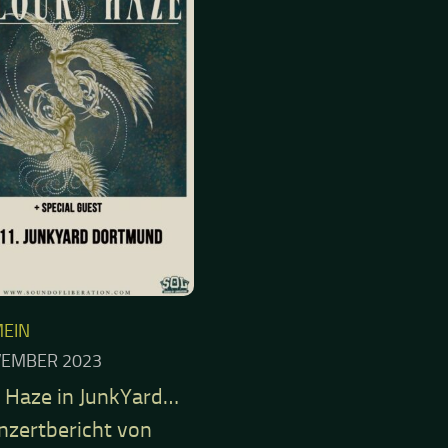
nzertbericht von
 Psychedelic & Stoner Rock in
 >> Freitag, den 10.11.2023
iel die Dortmunder Nordstadt,
 noch die leichten Mädchen
nrand standen und die
gkeiten...