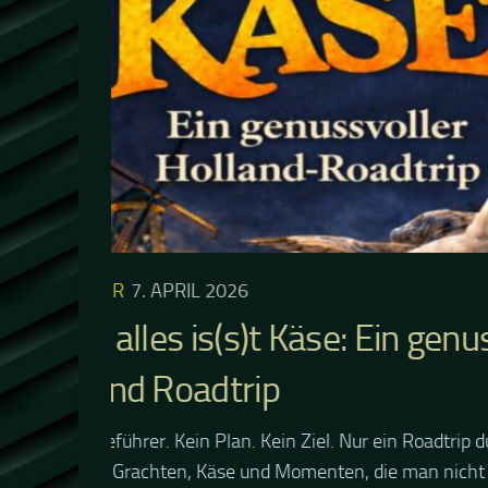
den 70er und 80er, ein echtes Highlight. Ein 
anderen, „Englishman in New York“, „Message.
KONZER
18. OK
Sting 3
Sting in 
drin, mit
svoller
und 80er, 
Höhepunkt
„Englishm
rch Holland –
anen kann.