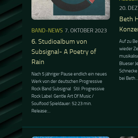
ALLGEMEIN
7. JULI 2022
BAND-
REVIEW
Louder than Bombs-
27. MAI
United Artists against War !
Crysta
Louder Than Bombs ! So heisst die