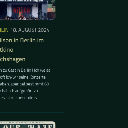
EIN
VEMBER 2023
 Haze in JunkYard…