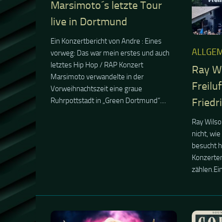
ALLGEM
RSD-NEWS
16. MAI 2024
13. NO
Overhead und Crystal
Colour
Palace-Double Headliner