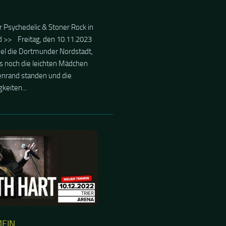
EIN
ZEMBER 2022
art in Trier….ein
tbericht
th…. Liebe Leute, es ist mal
t , euch ein bauchgefühltes ,
ches Erlebnis mitzuteilen…Der
ean-Marie und die Prog-
Sylvie waren zu einem Konzert