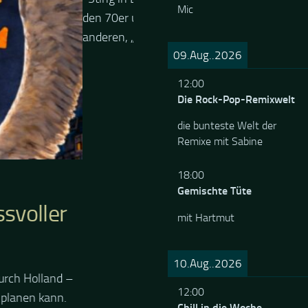
Mic
Höhepunkt jagte den
Ein Konzertbericht von Andre : E
..
auch letztes Hip Hop / RAP Konze
09.Aug..2026
Vorweihnachtszeit eine graue Ruhr
12:00
Die Rock-Pop-Remixwelt
TBERICHT
die bunteste Welt der
TOBER 2025
Remixe mit Sabine
.0 in Berlin
18:00
Berlin und wir waren mitten
Gemischte Tüte
 seinen Klassikern aus den 70er
mit Hartmut
ein echtes Highlight. Ein
 jagte den anderen,
an in New York“, „Message...
10.Aug..2026
12:00
Chill in die Woche