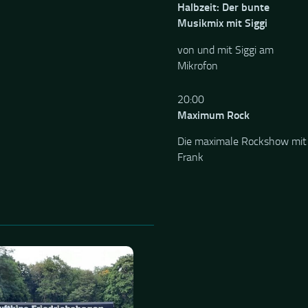
Halbzeit: Der bunte
Musikmix mit Siggi
von und mit Siggi am
Mikrofon
20:00
EIN
18. AUGUST 2024
Maximum Rock
lson in Berlin im
Die maximale Rockshow mit
ftkino
Frank
ichshagen
 zu Gast in Berlin ! Ich weiss
 oft ich/wir seine Konzerte
aben, aber bei bestimmt 60
 hab ich aufgehört zu
es ist mir besonders...