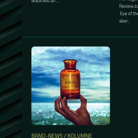
Blackfield an....
Review zu
‚Eye of t
aber...
BAND-NEWS
/
KOLUMNE