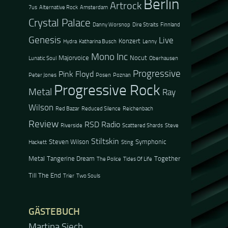
Berlin
Artrock
7us
Alternative Rock
Amsterdam
Crystal Palace
Danny Worsnop
Dire Straits
Finnland
Genesis
Live
Konzert
Hydra
Katharina Busch
Lenny
Mono Inc
Majorvoice
Nocut
Lunatic Soul
Oberhausen
Progressive
Pink Floyd
Peter Jones
Posen
Poznan
Progressive Rock
Metal
Ray
Wilson
Red Bazar
Reduced Silence
Reichenbach
Review
RSD Radio
Riverside
Scattered Shards
Steve
Stiltskin
Steven Wilson
Symphonic
Hackett
Sting
Metal
Tangerine Dream
Together
The Police
Tides Of Life
Till The End
Trier
Two Souls
GÄSTEBUCH
Martina Siech
Jacel