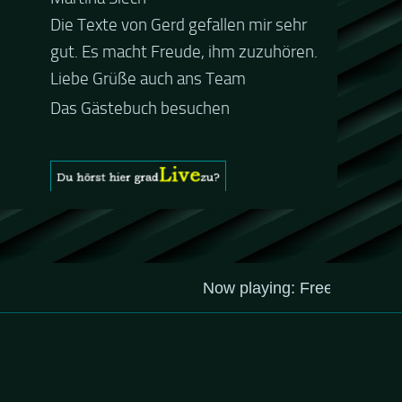
Die Texte von Gerd gefallen mir sehr
Guten Abend und auch von uns
gut. Es macht Freude, ihm zuzuhören.
nochmals besten Dank für die tolle
Liebe Grüße auch ans Team
Mucke zur Party! Der aktuelle Live
Stream ist eine schöne
Zusammenfassung - Merci...
Das Gästebuch besuchen