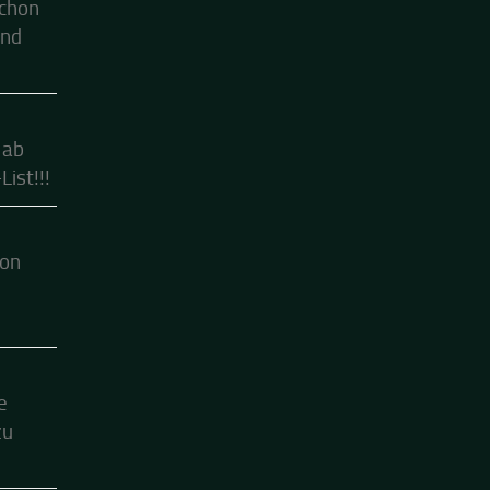
schon
ind
 ab
ist!!!
hon
e
zu