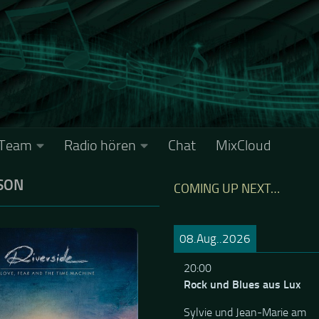
Team
Radio hören
Chat
MixCloud
SON
COMING UP NEXT…
08.Aug..2026
20:00
Rock und Blues aus Lux
Sylvie und Jean-Marie am