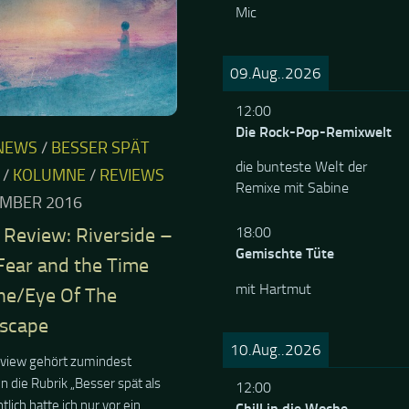
Mic
09.Aug..2026
12:00
Die Rock-Pop-Remixwelt
NEWS
/
BESSER SPÄT
die bunteste Welt der
/
KOLUMNE
/
REVIEWS
Remixe mit Sabine
EMBER 2016
18:00
Review: Riverside –
Gemischte Tüte
Fear and the Time
mit Hartmut
ne/Eye Of The
scape
10.Aug..2026
eview gehört zumindest
in die Rubrik „Besser spät als
12:00
ntlich hatte ich nur vor ein
Chill in die Woche