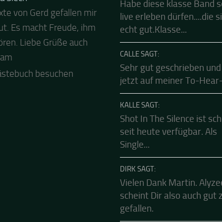
EBUCH
FRANK SAGT:
a Siech
Habe diese klasse Band 
xte von Gerd gefallen mir
 Abend und auch von uns
live erleben dürfen....die s
ut. Es macht Freude, ihm
ls besten Dank für die
echt gut.Klasse...
ren. Liebe Grüße auch
Mucke zur Party! Der
CALLE SAGT:
eam
le Live Stream ist eine
Sehr gut geschrieben und
e Zusammenfassung -
jetzt auf meiner To-Hear-L
.
ästebuch besuchen
KALLE SAGT:
Shot In The Silence ist sc
seit heute verfügbar. Als
Single...
DIRK SAGT:
Vielen Dank Martin. Alyze
scheint Dir also auch gut 