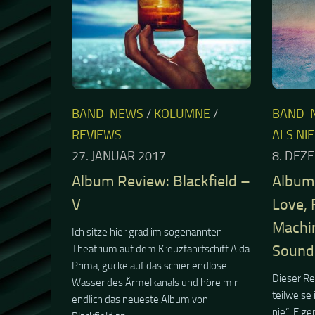
BAND-NEWS
/
KOLUMNE
/
BAND-
REVIEWS
ALS NIE
27. JANUAR 2017
8. DEZ
Album Review: Blackfield –
Album 
V
Love, 
Machi
Ich sitze hier grad im sogenannten
Sound
Theatrium auf dem Kreuzfahrtschiff Aida
Prima, gucke auf das schier endlose
Dieser R
Wasser des Ärmelkanals und höre mir
teilweise 
endlich das neueste Album von
nie“. Eige