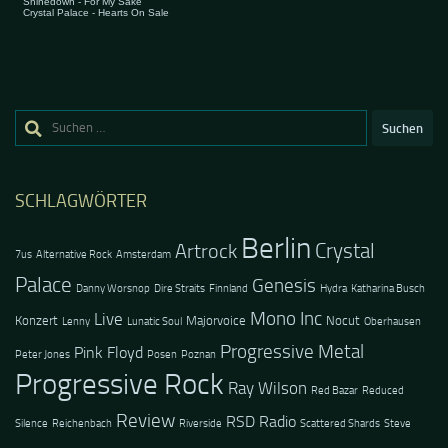
Suchen
nach:
SCHLAGWÖRTER
Berlin
Crystal
Artrock
7us
Alternative Rock
Amsterdam
Palace
Genesis
Danny Worsnop
Dire Straits
Finnland
Hydra
Katharina Busch
Mono Inc
Live
Konzert
Majorvoice
Nocut
Lenny
Lunatic Soul
Oberhausen
Progressive Metal
Pink Floyd
Peter Jones
Posen
Poznan
Progressive Rock
Ray Wilson
Red Bazar
Reduced
Review
RSD Radio
Silence
Reichenbach
Riverside
Scattered Shards
Steve