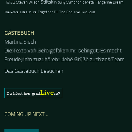
Stiltskin
Steven Wilson
Symphonic Metal
Tangerine Dream
Hackett
Sting
Together Till The End
The Police
Tides Of Life
Trier
Two Souls
GÄSTEBUCH
Jacel
Guten Abend und auch von uns nochmals besten
Dank für die tolle Mucke zur Party! Der aktuelle Live
Stream ist eine schöne Zusammenfassung - Merci...
Das Gästebuch besuchen
COMING UP NEXT…