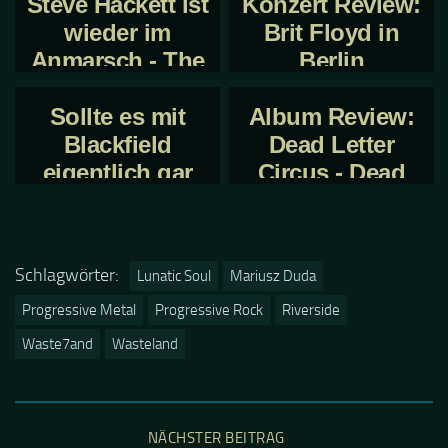
Steve Hackett ist
Konzert Review:
wieder im
Brit Floyd in
Anmarsch - The
Berlin
Night Siren
Sollte es mit
Album Review:
Blackfield
Dead Letter
eigentlich gar
Circus - Dead
keine Musik
Letter Circus
mehr geben Herr
Wilson?
Schlagwörter:
Lunatic Soul
Mariusz Duda
Progressive Metal
Progressive Rock
Riverside
Waste7and
Wasteland
NÄCHSTER BEITRAG