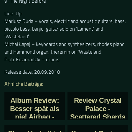
9. The Night Before
Line-Up:
Mariusz Duda – vocals, electric and acoustic guitars, bass,
piccolo bass, banjo, guitar solo on ‘Lament’ and
‘Wasteland’
Michał Łapaj – keyboards and synthesizers, rhodes piano
and Hammond organ, theremin on ‘Wasteland’
Piotr Kozieradzki – drums
Release date: 28.09.2018
Ähnliche Beiträge:
Album Review:
Review Crystal
Besser spät als
Palace -
nie! Airbag -
Scattered Shards
Disconnected