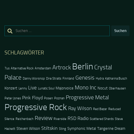
Suchen
nach:
SCHLAGWÖRTER
Berlin
Crystal
Artrock
7us
Alternative Rock
Amsterdam
Palace
Genesis
Danny Worsnop
Dire Straits
Finnland
Hydra
Katharina Busch
Mono Inc
Live
Konzert
Majorvoice
Nocut
Lenny
Lunatic Soul
Oberhausen
Progressive Metal
Pink Floyd
Peter Jones
Posen
Poznan
Progressive Rock
Ray Wilson
Red Bazar
Reduced
Review
RSD Radio
Silence
Reichenbach
Riverside
Scattered Shards
Steve
Stiltskin
Steven Wilson
Symphonic Metal
Tangerine Dream
Hackett
Sting