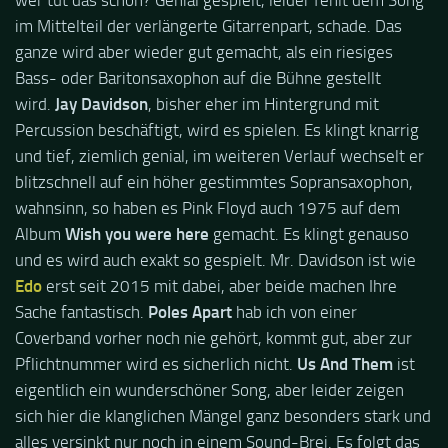
wer tut das schon? Genial gespielt, leider fehlt dem Song
im Mittelteil der verlängerte Gitarrenpart, schade. Das
ganze wird aber wieder gut gemacht, als ein riesiges
Bass- oder Baritonsaxophon auf die Bühne gestellt
wird.
Jay Davidson
, bisher eher im Hintergrund mit
Percussion beschäftigt, wird es spielen. Es klingt knarrig
und tief, ziemlich genial, im weiteren Verlauf wechselt er
blitzschnell auf ein höher gestimmtes Sopransaxophon,
wahnsinn, so haben es Pink Floyd auch 1975 auf dem
Album
Wish you were here
gemacht. Es klingt genauso
und es wird auch exakt so gespielt. Mr. Davidson ist wie
Edo
erst seit 2015 mit dabei, aber beide machen Ihre
Sache fantastisch.
Poles Apart
hab ich von einer
Coverband vorher noch nie gehört, kommt gut, aber zur
Pflichtnummer wird es sicherlich nicht.
Us And Them
ist
eigentlich ein wunderschöner Song, aber leider zeigen
sich hier die klanglichen Mängel ganz besonders stark und
alles versinkt nur noch in einem Sound-Brei. Es folgt das