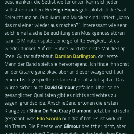
beschränken, die Setlist weiter unten kann sich jeder
selbst rein ziehen. Bei
High Hopes
geht plötzlich die Saal-
Beleuchtung an, Publikum und Musiker sind irritiert, „kann
das mal einer wieder aus machen?“. Interessant wie sehr
solch eine falsche Beleuchtung den Musikgenuss stören
kann. 3 Minuten später, eine gefühlte Ewigkeit, ist es
wieder dunkel. Auf der Bühne wird das erste Mal die Lap
Steel Guitar aufgebaut,
Damian Darlington
, der erste
Mann der Band spielt sie hervorragend. Ich finde ihn sonst
an der Gitarre ganz okay, aber an dieser waagerecht auf
einem Tisch gespielten Gitarre ist er absolut spitze. Das
würde sicher auch
David Gilmour
gefallen. Über seine
gesanglichen Qualitäten gibt es nichts schlechtes zu
sagen, grundsolide. Anschließend ertönen die ersten
Klänge von
Shine On You Crazy Diamond
, jetzt bin ich sehr
gespannt, was
Edo Scordo
nun drauf hat. Es ist wirklich
ein Traum. Die Finesse von
Gilmour
besitzt er nicht, aber