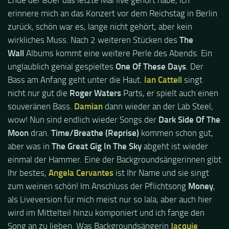
erinnere mich an das Konzert vor dem Reichstag in Berlin
zurück, schön war es, lange nicht gehört, aber kein
wirkliches Muss. Nach 2 weiteren Stücken des
The
Wall
Albums kommt eine weitere Perle des Abends. Ein
unglaublich genial gespieltes
One Of These Days
. Der
Bass am Anfang geht unter die Haut.
Ian Cattell
singt
nicht nur gut die
Roger Waters
Parts, er spielt auch einen
souveränen Bass.
Damian
dann wieder an der Lab Steel,
wow! Nun sind endlich wieder Songs der
Dark Side Of The
Moon
dran.
Time/Breathe (Reprise)
kommen schon gut,
aber was in
The Great Gig In The Sky
abgeht ist wieder
einmal der Hammer. Eine der Backgroundsängerinnen gibt
Ihr bestes,
Angela Cervantes
ist Ihr Name und sie singt
zum weinen schön! Im Anschluss der Pflichtsong
Money
,
als Liveversion für mich meist nur so lala, aber auch hier
wird im Mittelteil hinzu komponiert und ich fange den
Song an zu lieben. Was Backgroundsängerin
Jacquie