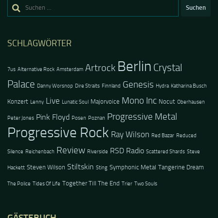
Suchen
nach:
SCHLAGWÖRTER
Berlin
Crystal
Artrock
7us
Alternative Rock
Amsterdam
Palace
Genesis
Danny Worsnop
Dire Straits
Finnland
Hydra
Katharina Busch
Mono Inc
Live
Konzert
Majorvoice
Nocut
Lenny
Lunatic Soul
Oberhausen
Progressive Metal
Pink Floyd
Peter Jones
Posen
Poznan
Progressive Rock
Ray Wilson
Red Bazar
Reduced
Review
RSD Radio
Silence
Reichenbach
Riverside
Scattered Shards
Steve
Stiltskin
Steven Wilson
Symphonic Metal
Tangerine Dream
Hackett
Sting
Together Till The End
The Police
Tides Of Life
Trier
Two Souls
GÄSTEBUCH