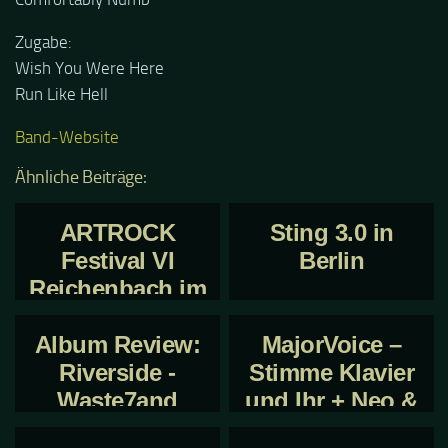
Zugabe:
Wish You Were Here
Run Like Hell
Band-Website
Ähnliche Beiträge:
ARTROCK
Sting 3.0 in
Festival VI
Berlin
Reichenbach im
April 2018
Album Review:
MajorVoice –
Riverside -
Stimme Klavier
Waste7and
und Ihr + Neo &
(Wasteland)
On My Isle