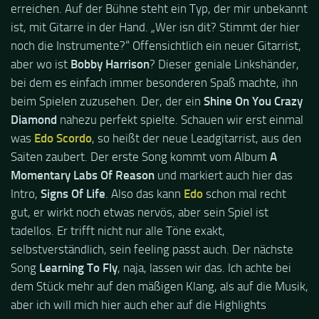
erreichen. Auf der Bühne steht ein Typ, der mir unbekannt
ist, mit Gitarre in der Hand. „Wer isn dit? Stimmt der hier
noch die Instrumente?“ Offensichtlich ein neuer Gitarrist,
aber wo ist
Bobby Harrison
? Dieser geniale Linkshänder,
bei dem es einfach immer besonderen Spaß machte, ihn
beim Spielen zuzusehen. Der, der ein
Shine On You Crazy
Diamond
nahezu perfekt spielte. Schauen wir erst einmal
was
Edo Scordo
, so heißt der neue Leadgitarrist, aus den
Saiten zaubert. Der erste Song kommt vom Album
A
Momentary Labs Of Reason
und markiert auch hier das
Intro,
Signs Of Life
. Also das kann
Edo
schon mal recht
gut, er wirkt noch etwas nervös, aber sein Spiel ist
tadellos. Er trifft nicht nur alle Töne exakt,
selbstverständlich, sein feeling passt auch. Der nächste
Song
Learning To Fly
, naja, lassen wir das. Ich achte bei
dem Stück mehr auf den mäßigen Klang, als auf die Musik,
aber ich will mich hier auch eher auf die Highlights