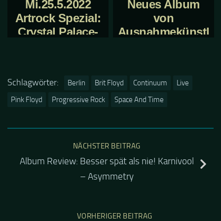
Mi.25.5.2022
Neues Album
Artrock Spezial:
von
Crystal Palace-
Ausnahmekünstl
Still There
er Ray Wilson
Schlagwörter:
Berlin
Brit Floyd
Continuum
Live
Pink Floyd
Progressive Rock
Space And Time
NÄCHSTER BEITRAG
Album Review: Besser spät als nie! Karnivool
– Asymmetry
VORHERIGER BEITRAG