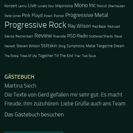
Mono Inc
Live
Konzert
Majorvoice
Nocut
Lenny
Lunatic Soul
Oberhausen
Progressive Metal
Pink Floyd
Peter Jones
Posen
Poznan
Progressive Rock
Ray Wilson
Red Bazar
Reduced
Review
RSD Radio
Silence
Reichenbach
Riverside
Scattered Shards
Steve
Stiltskin
Steven Wilson
Symphonic Metal
Tangerine Dream
Hackett
Sting
Together Till The End
The Police
Tides Of Life
Trier
Two Souls
GÄSTEBUCH
Jacel
Guten Abend und auch von uns nochmals besten
Dank für die tolle Mucke zur Party! Der aktuelle Live
Stream ist eine schöne Zusammenfassung - Merci...
Das Gästebuch besuchen