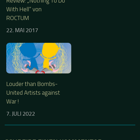
Review: „Nothing To Do
With Hell“ von
ROCTUM
22. MAI 2017
Louder than Bombs-
United Artists against
War !
7. JULI 2022