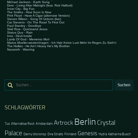
Suchen
nach:
SCHLAGWÖRTER
Berlin
Crystal
Artrock
7us
Alternative Rock
Amsterdam
Palace
Genesis
Danny Worsnop
Dire Straits
Finnland
Hydra
Katharina Busch