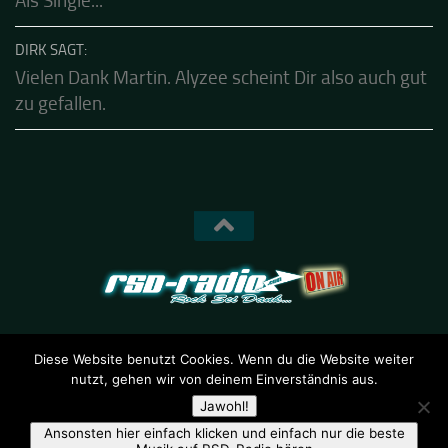
KALLE SAGT:
Shot In The Silence ist schon seit heute verfügbar.
Als Single...
DIRK SAGT:
Vielen Dank Martin. Alyzee scheint Dir also auch gut
zu gefallen.
Diese Website benutzt Cookies. Wenn du die Website weiter
nutzt, gehen wir von deinem Einverständnis aus.
RSD-Radio © 2026. Alle Rechte vorbehalten.
Jawohl!
Ansonsten hier einfach klicken und einfach nur die beste