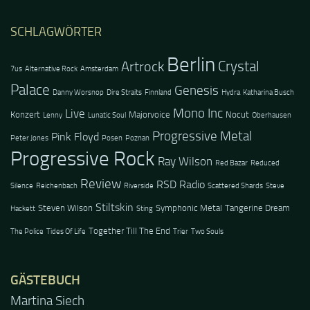
SCHLAGWÖRTER
Berlin
Crystal
Artrock
7us
Alternative Rock
Amsterdam
Palace
Genesis
Danny Worsnop
Dire Straits
Finnland
Hydra
Katharina Busch
Mono Inc
Live
Konzert
Majorvoice
Nocut
Lenny
Lunatic Soul
Oberhausen
Progressive Metal
Pink Floyd
Peter Jones
Posen
Poznan
Progressive Rock
Ray Wilson
Red Bazar
Reduced
Review
RSD Radio
Silence
Reichenbach
Riverside
Scattered Shards
Steve
Stiltskin
Steven Wilson
Symphonic Metal
Tangerine Dream
Hackett
Sting
Together Till The End
The Police
Tides Of Life
Trier
Two Souls
GÄSTEBUCH
Jacel