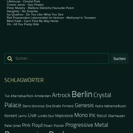
Suchen
nach:
SCHLAGWÖRTER
Berlin
Crystal
Artrock
7us
Alternative Rock
Amsterdam
Palace
Genesis
Danny Worsnop
Dire Straits
Finnland
Hydra
Katharina Busch
Mono Inc
Live
Konzert
Majorvoice
Nocut
Lenny
Lunatic Soul
Oberhausen
Progressive Metal
Pink Floyd
Peter Jones
Posen
Poznan