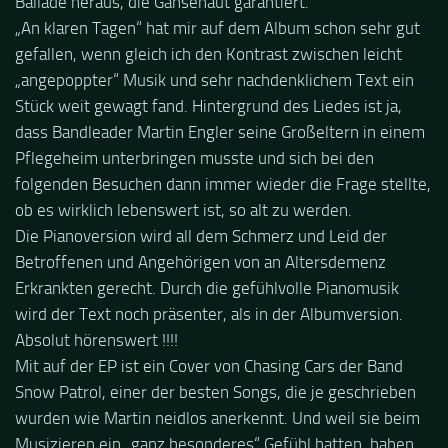
Ballade heraus, die Gänsehaut garantiert.
„An klaren Tagen“ hat mir auf dem Album schon sehr gut
gefallen, wenn gleich ich den Kontrast zwischen leicht
„angepoppter“ Musik und sehr nachdenklichem Text ein
Stück weit gewagt fand. Hintergrund des Liedes ist ja,
dass Bandleader Martin Engler seine Großeltern in einem
Pflegeheim unterbringen musste und sich bei den
folgenden Besuchen dann immer wieder die Frage stellte,
ob es wirklich lebenswert ist, so alt zu werden.
Die Pianoversion wird all dem Schmerz und Leid der
Betroffenen und Angehörigen von an Altersdemenz
Erkrankten gerecht. Durch die gefühlvolle Pianomusik
wird der Text noch präsenter, als in der Albumversion.
Absolut hörenswert !!!!
Mit auf der EP ist ein Cover von Chasing Cars der Band
Snow Patrol, einer der besten Songs, die je geschrieben
wurden wie Martin neidlos anerkennt. Und weil sie beim
Musizieren ein „ganz besonderes“ Gefühl hatten, haben