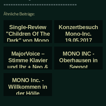
===============================
Ähnliche Beiträge:
Single-Review
Konzertbesuch
"Children Of The
Mono-Inc.
Dark" von Mono
19.05.2017
Inc.
MajorVoice –
MONO INC -
Stimme Klavier
Oberhausen in
und Ihr + Neo &
Seenot
On My Isle
MONO Inc. -
Willkommen in
der Hölle