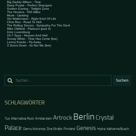
Suchen
nach:
SCHLAGWÖRTER
Berlin
Crystal
Artrock
7us
Alternative Rock
Amsterdam
Palace
Genesis
Danny Worsnop
Dire Straits
Finnland
Hydra
Katharina Busch