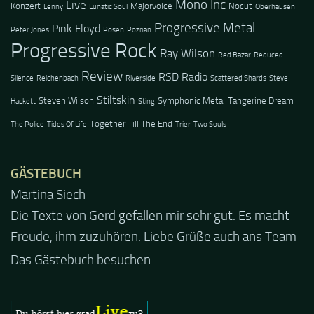
Mono Inc
Live
Konzert
Majorvoice
Nocut
Lenny
Lunatic Soul
Oberhausen
Progressive Metal
Pink Floyd
Peter Jones
Posen
Poznan
Progressive Rock
Ray Wilson
Red Bazar
Reduced
Review
RSD Radio
Silence
Reichenbach
Riverside
Scattered Shards
Steve
Stiltskin
Steven Wilson
Symphonic Metal
Tangerine Dream
Hackett
Sting
Together Till The End
The Police
Tides Of Life
Trier
Two Souls
GÄSTEBUCH
Jacel
Guten Abend und auch von uns nochmals besten
Dank für die tolle Mucke zur Party! Der aktuelle Live
Stream ist eine schöne Zusammenfassung - Merci...
Das Gästebuch besuchen