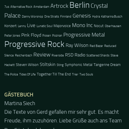
Berlin
Crystal
Artrock
7us
Alternative Rock
Amsterdam
Palace
Genesis
Danny Worsnop
Dire Straits
Finnland
Hydra
Katharina Busch
Mono Inc
Live
Konzert
Majorvoice
Nocut
Lenny
Lunatic Soul
Oberhausen
Progressive Metal
Pink Floyd
Peter Jones
Posen
Poznan
Progressive Rock
Ray Wilson
Red Bazar
Reduced
Review
RSD Radio
Silence
Reichenbach
Riverside
Scattered Shards
Steve
Stiltskin
Steven Wilson
Symphonic Metal
Tangerine Dream
Hackett
Sting
Together Till The End
The Police
Tides Of Life
Trier
Two Souls
GÄSTEBUCH
Jacel
Guten Abend und auch von uns nochmals besten
Dank für die tolle Mucke zur Party! Der aktuelle Live