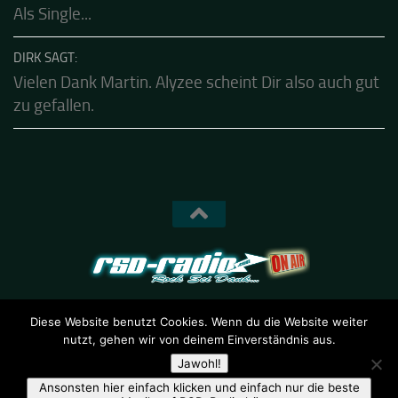
KALLE SAGT:
Shot In The Silence ist schon seit heute verfügbar.
Als Single...
DIRK SAGT:
Vielen Dank Martin. Alyzee scheint Dir also auch gut
zu gefallen.
Diese Website benutzt Cookies. Wenn du die Website weiter
nutzt, gehen wir von deinem Einverständnis aus.
RSD-Radio © 2026. Alle Rechte vorbehalten.
Jawohl!
Ansonsten hier einfach klicken und einfach nur die beste