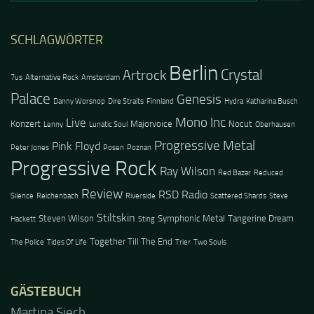
nach:
SCHLAGWÖRTER
Berlin
Crystal
Artrock
7us
Alternative Rock
Amsterdam
Palace
Genesis
Danny Worsnop
Dire Straits
Finnland
Hydra
Katharina Busch
Mono Inc
Live
Konzert
Majorvoice
Nocut
Lenny
Lunatic Soul
Oberhausen
Progressive Metal
Pink Floyd
Peter Jones
Posen
Poznan
Progressive Rock
Ray Wilson
Red Bazar
Reduced
Review
RSD Radio
Silence
Reichenbach
Riverside
Scattered Shards
Steve
Stiltskin
Steven Wilson
Symphonic Metal
Tangerine Dream
Hackett
Sting
Together Till The End
The Police
Tides Of Life
Trier
Two Souls
GÄSTEBUCH
Jacel