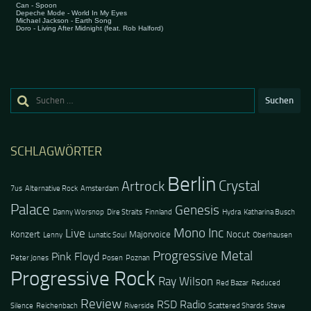
Suchen
nach:
SCHLAGWÖRTER
Berlin
Crystal
Artrock
7us
Alternative Rock
Amsterdam
Palace
Genesis
Danny Worsnop
Dire Straits
Finnland
Hydra
Katharina Busch
Mono Inc
Live
Konzert
Majorvoice
Nocut
Lenny
Lunatic Soul
Oberhausen
Progressive Metal
Pink Floyd
Peter Jones
Posen
Poznan
Progressive Rock
Ray Wilson
Red Bazar
Reduced
Review
RSD Radio
Silence
Reichenbach
Riverside
Scattered Shards
Steve