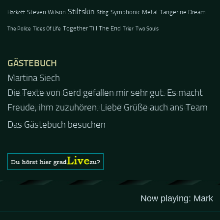
Stiltskin
Steven Wilson
Symphonic Metal
Tangerine Dream
Hackett
Sting
Together Till The End
The Police
Tides Of Life
Trier
Two Souls
GÄSTEBUCH
Jacel
Guten Abend und auch von uns nochmals besten
Dank für die tolle Mucke zur Party! Der aktuelle Live
Stream ist eine schöne Zusammenfassung - Merci...
Das Gästebuch besuchen