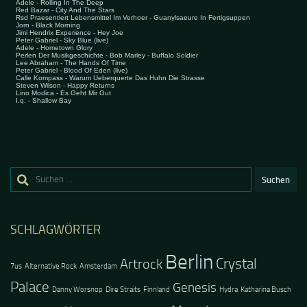
Suchen
nach:
SCHLAGWÖRTER
Berlin
Crystal
Artrock
7us
Alternative Rock
Amsterdam
Palace
Genesis
Danny Worsnop
Dire Straits
Finnland
Hydra
Katharina Busch