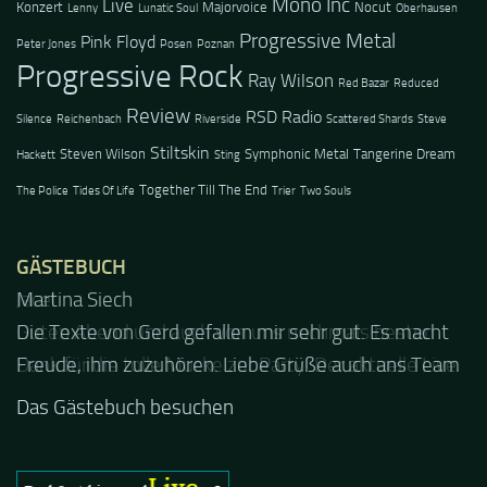
Mono Inc
Live
Konzert
Majorvoice
Nocut
Lenny
Lunatic Soul
Oberhausen
Progressive Metal
Pink Floyd
Peter Jones
Posen
Poznan
Progressive Rock
Ray Wilson
Red Bazar
Reduced
Review
RSD Radio
Silence
Reichenbach
Riverside
Scattered Shards
Steve
Stiltskin
Steven Wilson
Symphonic Metal
Tangerine Dream
Hackett
Sting
Together Till The End
The Police
Tides Of Life
Trier
Two Souls
GÄSTEBUCH
Jacel
Guten Abend und auch von uns nochmals besten
Dank für die tolle Mucke zur Party! Der aktuelle Live
Stream ist eine schöne Zusammenfassung - Merci...
Das Gästebuch besuchen