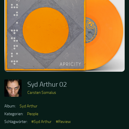
Syd Arthur 02
Carsten Somalus
Album:
Syd Arthur
Kategorien:
People
Schlagwörter:
#Syd Arthur
#Review