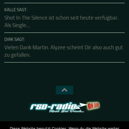
Sehr gut geschrieben und ab jetzt auf meiner To-
Hear-List!!!
KALLE SAGT:
Shot In The Silence ist schon seit heute verfügbar.
Als Single...
DIRK SAGT:
Vielen Dank Martin. Alyzee scheint Dir also auch gut
zu gefallen.
Diese Website benutzt Cookies. Wenn du die Website weiter