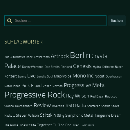
Suchen
nach:
SCHLAGWÖRTER
Berlin
Crystal
Artrock
7us
Alternative Rock
Amsterdam
Palace
Genesis
Danny Worsnop
Dire Straits
Finnland
Hydra
Katharina Busch
Mono Inc
Live
Konzert
Majorvoice
Nocut
Lenny
Lunatic Soul
Oberhausen
Progressive Metal
Pink Floyd
Peter Jones
Posen
Poznan
Progressive Rock
Ray Wilson
Red Bazar
Reduced
Review
RSD Radio
Silence
Reichenbach
Riverside
Scattered Shards
Steve
Stiltskin
Steven Wilson
Symphonic Metal
Tangerine Dream
Hackett
Sting
Together Till The End
The Police
Tides Of Life
Trier
Two Souls