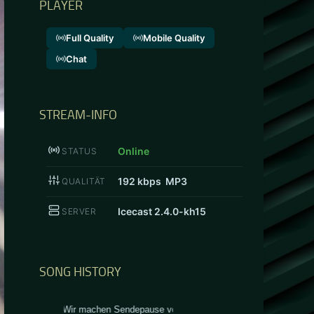
PLAYER
Full Quality
Mobile Quality
Chat
STREAM-INFO
Online
STATUS
192
kbps MP3
QUALITÄT
Icecast 2.4.0-kh15
SERVER
SONG HISTORY