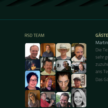
GÄST
RSD TEAM
Jacel
Guten
nochma
tolle 
aktuel
schön
Merci..
Das G