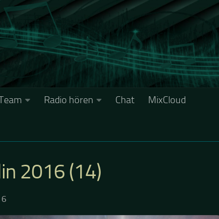
Team
Radio hören
Chat
MixCloud
rlin 2016 (14)
16