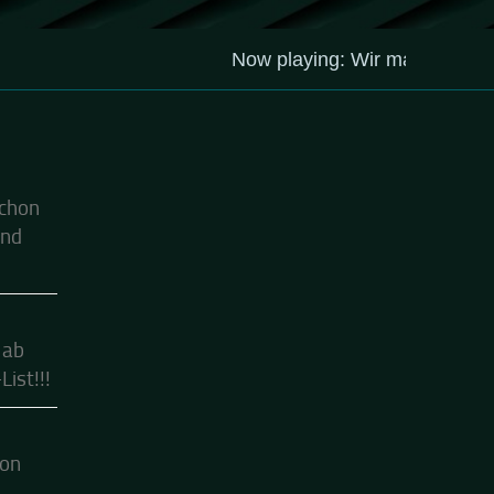
schon
ind
 ab
ist!!!
hon