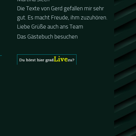
Guten Abend und auch von uns
nochmals besten Dank für die tolle
Mucke zur Party! Der aktuelle Live
Stream ist eine schöne
Zusammenfassung - Merci...
Das Gästebuch besuchen