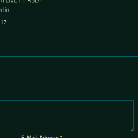
n LIVE im RSD-
rlin
017
E-Mail-Adresse
*