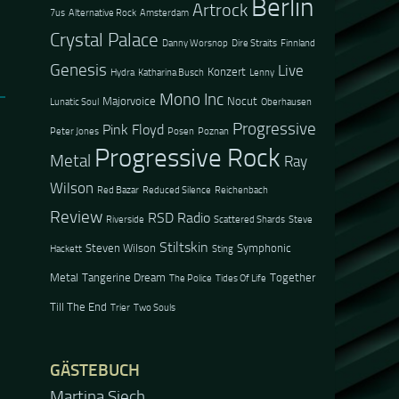
Berlin
Artrock
7us
Alternative Rock
Amsterdam
Crystal Palace
Danny Worsnop
Dire Straits
Finnland
Genesis
Live
Konzert
Hydra
Katharina Busch
Lenny
Mono Inc
Majorvoice
Nocut
Lunatic Soul
Oberhausen
Progressive
Pink Floyd
Peter Jones
Posen
Poznan
Progressive Rock
Metal
Ray
Wilson
Red Bazar
Reduced Silence
Reichenbach
Review
RSD Radio
Riverside
Scattered Shards
Steve
Stiltskin
Steven Wilson
Symphonic
Hackett
Sting
Metal
Tangerine Dream
Together
The Police
Tides Of Life
Till The End
Trier
Two Souls
GÄSTEBUCH
Jacel