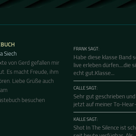
EBUCH
FRANK SAGT:
Habe diese klasse Band 
 Abend und auch von uns
live erleben dürfen....die s
ls besten Dank für die
echt gut.Klasse...
Mucke zur Party! Der
CALLE SAGT:
le Live Stream ist eine
Sehr gut geschrieben und
e Zusammenfassung -
jetzt auf meiner To-Hear-L
.
ästebuch besuchen
KALLE SAGT:
Shot In The Silence ist sc
seit heute verfügbar. Als