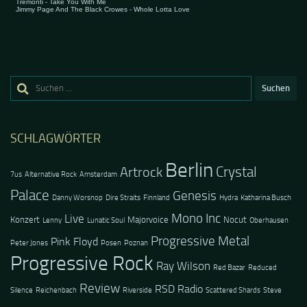
Suchen
nach:
SCHLAGWÖRTER
Berlin
Crystal
Artrock
7us
Alternative Rock
Amsterdam
Palace
Genesis
Danny Worsnop
Dire Straits
Finnland
Hydra
Katharina Busch
Mono Inc
Live
Konzert
Majorvoice
Nocut
Lenny
Lunatic Soul
Oberhausen
Progressive Metal
Pink Floyd
Peter Jones
Posen
Poznan
Progressive Rock
Ray Wilson
Red Bazar
Reduced
Review
RSD Radio
Silence
Reichenbach
Riverside
Scattered Shards
Steve