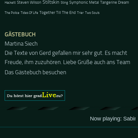
Stiltskin
Steven Wilson
Symphonic Metal
Tangerine Dream
Hackett
Sting
Together Till The End
The Police
Tides Of Life
Trier
Two Souls
GÄSTEBUCH
Jacel
Guten Abend und auch von uns nochmals besten
Dank für die tolle Mucke zur Party! Der aktuelle Live
Stream ist eine schöne Zusammenfassung - Merci...
Das Gästebuch besuchen