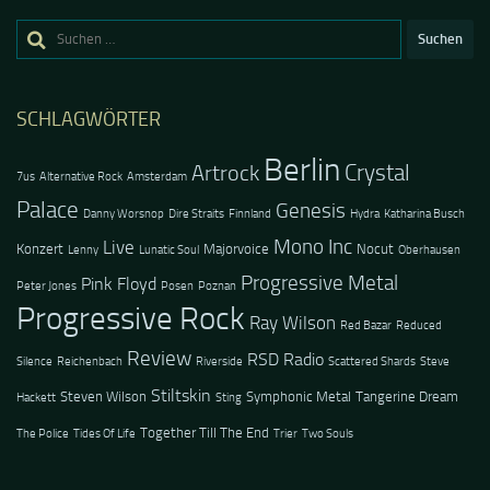
Suchen
nach:
SCHLAGWÖRTER
Berlin
Crystal
Artrock
7us
Alternative Rock
Amsterdam
Palace
Genesis
Danny Worsnop
Dire Straits
Finnland
Hydra
Katharina Busch
Mono Inc
Live
Konzert
Majorvoice
Nocut
Lenny
Lunatic Soul
Oberhausen
Progressive Metal
Pink Floyd
Peter Jones
Posen
Poznan
Progressive Rock
Ray Wilson
Red Bazar
Reduced
Review
RSD Radio
Silence
Reichenbach
Riverside
Scattered Shards
Steve
Stiltskin
Steven Wilson
Symphonic Metal
Tangerine Dream
Hackett
Sting
Together Till The End
The Police
Tides Of Life
Trier
Two Souls