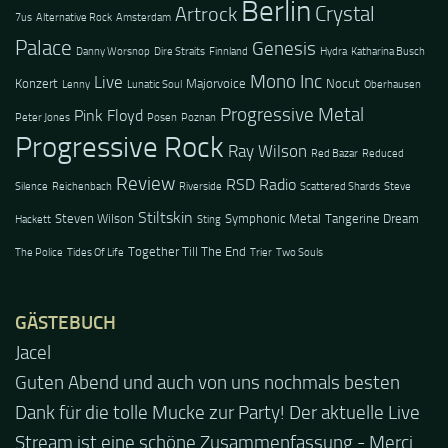
Berlin
Crystal
Artrock
7us
Alternative Rock
Amsterdam
Palace
Genesis
Danny Worsnop
Dire Straits
Finnland
Hydra
Katharina Busch
Mono Inc
Live
Konzert
Majorvoice
Nocut
Lenny
Lunatic Soul
Oberhausen
Progressive Metal
Pink Floyd
Peter Jones
Posen
Poznan
Progressive Rock
Ray Wilson
Red Bazar
Reduced
Review
RSD Radio
Silence
Reichenbach
Riverside
Scattered Shards
Steve
Stiltskin
Steven Wilson
Symphonic Metal
Tangerine Dream
Hackett
Sting
Together Till The End
The Police
Tides Of Life
Trier
Two Souls
GÄSTEBUCH
Jacel
Guten Abend und auch von uns nochmals besten
Dank für die tolle Mucke zur Party! Der aktuelle Live
Stream ist eine schöne Zusammenfassung - Merci...