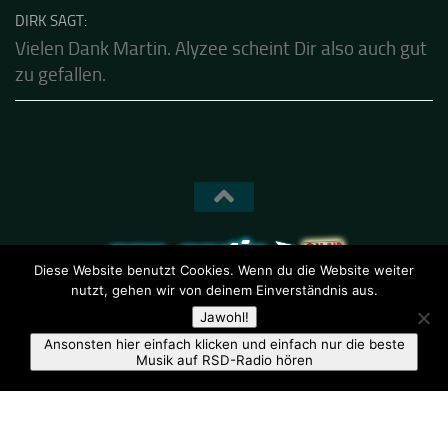
DIRK SAGT:
Vielen Dank Martin. Alyzee scheint Dir also auch gut
zu gefallen.
Diese Website benutzt Cookies. Wenn du die Website weiter
nutzt, gehen wir von deinem Einverständnis aus.
RSD-Radio © 2026. Alle Rechte vorbehalten.
Jawohl!
Ansonsten hier einfach klicken und einfach nur die beste
Musik auf RSD-Radio hören
Impressum
-
Administration