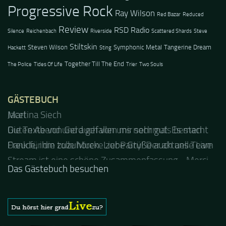
Progressive Rock
Ray Wilson
Red Bazar
Reduced
Review
RSD Radio
Silence
Reichenbach
Riverside
Scattered Shards
Steve
Stiltskin
Steven Wilson
Symphonic Metal
Tangerine Dream
Hackett
Sting
Together Till The End
The Police
Tides Of Life
Trier
Two Souls
GÄSTEBUCH
Jacel
Guten Abend und auch von uns nochmals besten
Dank für die tolle Mucke zur Party! Der aktuelle Live
Stream ist eine schöne Zusammenfassung - Merci...
Das Gästebuch besuchen