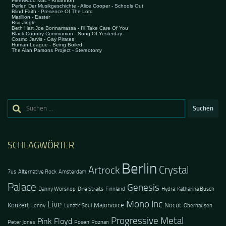
Suchen
nach:
SCHLAGWÖRTER
Berlin
Crystal
Artrock
7us
Alternative Rock
Amsterdam
Palace
Genesis
Danny Worsnop
Dire Straits
Finnland
Hydra
Katharina Busch
Mono Inc
Live
Konzert
Majorvoice
Nocut
Lenny
Lunatic Soul
Oberhausen
Progressive Metal
Pink Floyd
Peter Jones
Posen
Poznan