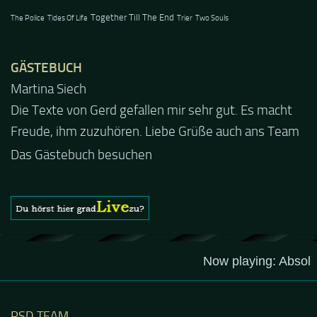
Together Till The End
The Police
Tides Of Life
Trier
Two Souls
GÄSTEBUCH
Jacel
Guten Abend und auch von uns nochmals besten
Dank für die tolle Mucke zur Party! Der aktuelle Live
Stream ist eine schöne Zusammenfassung - Merci...
Das Gästebuch besuchen