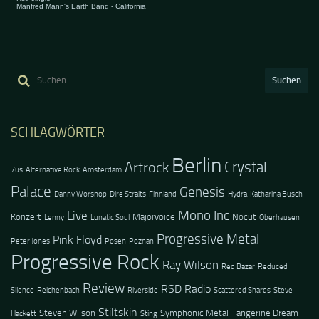
Suchen
nach:
SCHLAGWÖRTER
Berlin
Crystal
Artrock
7us
Alternative Rock
Amsterdam
Palace
Genesis
Danny Worsnop
Dire Straits
Finnland
Hydra
Katharina Busch
Mono Inc
Live
Konzert
Majorvoice
Nocut
Lenny
Lunatic Soul
Oberhausen
Progressive Metal
Pink Floyd
Peter Jones
Posen
Poznan
Progressive Rock
Ray Wilson
Red Bazar
Reduced
Review
RSD Radio
Silence
Reichenbach
Riverside
Scattered Shards
Steve
Stiltskin
Steven Wilson
Symphonic Metal
Tangerine Dream
Hackett
Sting