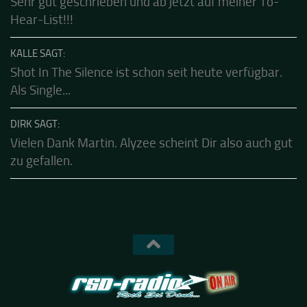
CALLE SAGT:
Sehr gut geschrieben und ab jetzt auf meiner To-
Hear-List!!!
KALLE SAGT:
Shot In The Silence ist schon seit heute verfügbar.
Als Single...
DIRK SAGT:
Vielen Dank Martin. Alyzee scheint Dir also auch gut
zu gefallen.