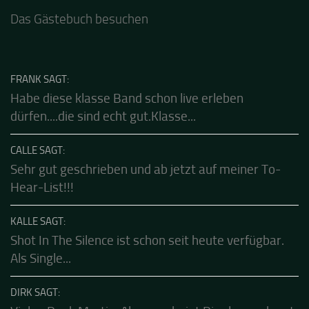
Dank für die tolle Mucke zur Party! Der aktuelle Live
Stream ist eine schöne Zusammenfassung - Merci...
Das Gästebuch besuchen
FRANK SAGT:
Habe diese klasse Band schon live erleben
dürfen....die sind echt gut.Klasse...
CALLE SAGT:
Sehr gut geschrieben und ab jetzt auf meiner To-
Hear-List!!!
KALLE SAGT:
Shot In The Silence ist schon seit heute verfügbar.
Als Single...