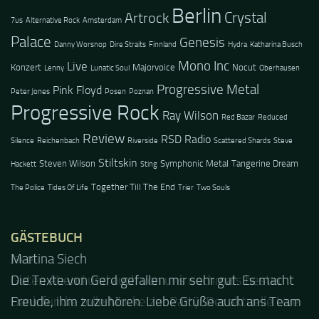
Berlin
Crystal
Artrock
7us
Alternative Rock
Amsterdam
Palace
Genesis
Danny Worsnop
Dire Straits
Finnland
Hydra
Katharina Busch
Mono Inc
Live
Konzert
Majorvoice
Nocut
Lenny
Lunatic Soul
Oberhausen
Progressive Metal
Pink Floyd
Peter Jones
Posen
Poznan
Progressive Rock
Ray Wilson
Red Bazar
Reduced
Review
RSD Radio
Silence
Reichenbach
Riverside
Scattered Shards
Steve
Stiltskin
Steven Wilson
Symphonic Metal
Tangerine Dream
Hackett
Sting
Together Till The End
The Police
Tides Of Life
Trier
Two Souls
GÄSTEBUCH
Jacel
Guten Abend und auch von uns nochmals besten
Dank für die tolle Mucke zur Party! Der aktuelle Live