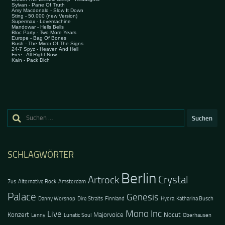
Suchen
nach:
SCHLAGWÖRTER
Berlin
Crystal
Artrock
7us
Alternative Rock
Amsterdam
Palace
Genesis
Danny Worsnop
Dire Straits
Finnland
Hydra
Katharina Busch
Mono Inc
Live
Konzert
Majorvoice
Nocut
Lenny
Lunatic Soul
Oberhausen