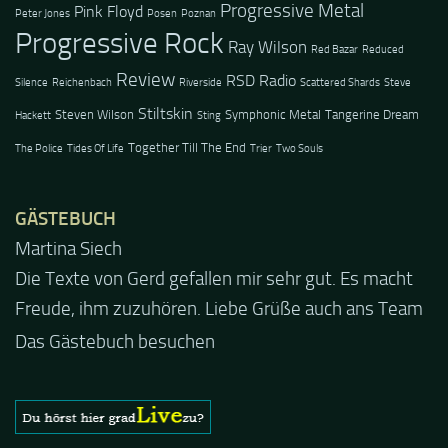
Progressive Metal
Pink Floyd
Peter Jones
Posen
Poznan
Progressive Rock
Ray Wilson
Red Bazar
Reduced
Review
RSD Radio
Silence
Reichenbach
Riverside
Scattered Shards
Steve
Stiltskin
Steven Wilson
Symphonic Metal
Tangerine Dream
Hackett
Sting
Together Till The End
The Police
Tides Of Life
Trier
Two Souls
GÄSTEBUCH
Jacel
Guten Abend und auch von uns nochmals besten
Dank für die tolle Mucke zur Party! Der aktuelle Live
Stream ist eine schöne Zusammenfassung - Merci...
Das Gästebuch besuchen