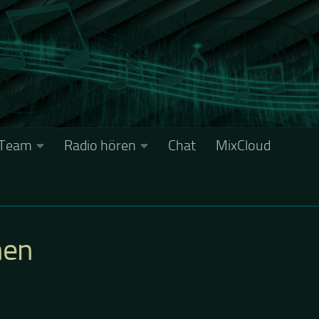
Team
Radio hören
Chat
MixCloud
hen