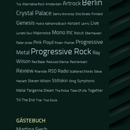
Berlin
Artrock
7us
Alternative Rock
Amsterdam
Crystal Palace
Danny Worsnop
Dire Straits
Finnland
Genesis
Live
Konzert
Hydra
Katharina Busch
Lenny
Mono Inc
Majorvoice
Nocut
Lunatic Soul
Oberhausen
Progressive
Pink Floyd
Peter Jones
Posen
Poznan
Progressive Rock
Metal
Ray
Wilson
Red Bazar
Reduced Silence
Reichenbach
Review
RSD Radio
Riverside
Scattered Shards
Steve
Stiltskin
Steven Wilson
Symphonic
Hackett
Sting
Metal
Tangerine Dream
Together
The Police
Tides Of Life
Till The End
Trier
Two Souls
GÄSTEBUCH
Martina Siech
Jacel