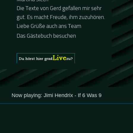
Die Texte von Gerd gefallen mir sehr
Guten Abend und auch von uns
gut. Es macht Freude, ihm zuzuhören.
nochmals besten Dank für die tolle
Liebe Grüße auch ans Team
Mucke zur Party! Der aktuelle Live
Stream ist eine schöne
Zusammenfassung - Merci...
Das Gästebuch besuchen