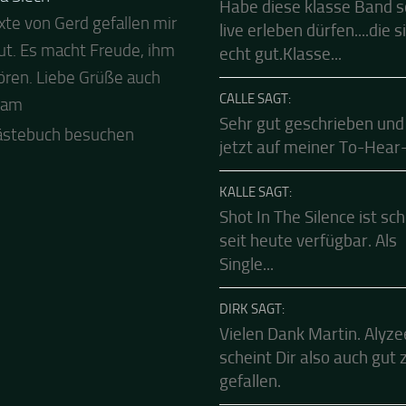
FRANK SAGT:
a Siech
Habe diese klasse Band 
xte von Gerd gefallen mir
 Abend und auch von uns
live erleben dürfen....die s
ut. Es macht Freude, ihm
ls besten Dank für die
echt gut.Klasse...
ren. Liebe Grüße auch
Mucke zur Party! Der
CALLE SAGT:
eam
le Live Stream ist eine
Sehr gut geschrieben und
e Zusammenfassung -
jetzt auf meiner To-Hear-L
.
ästebuch besuchen
KALLE SAGT:
Shot In The Silence ist sc
seit heute verfügbar. Als
Single...
DIRK SAGT:
Vielen Dank Martin. Alyze
scheint Dir also auch gut 