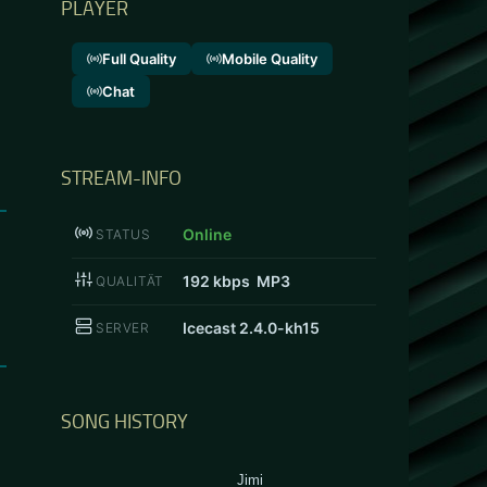
PLAYER
Full Quality
Mobile Quality
Chat
STREAM-INFO
Online
STATUS
192
kbps MP3
QUALITÄT
Icecast 2.4.0-kh15
SERVER
SONG HISTORY