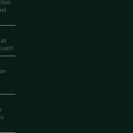
schon
ind
 ab
ist!!!
hon
e
zu