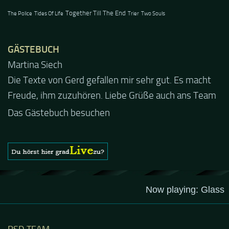
Together Till The End
The Police
Tides Of Life
Trier
Two Souls
GÄSTEBUCH
Jacel
Guten Abend und auch von uns nochmals besten
Dank für die tolle Mucke zur Party! Der aktuelle Live
Stream ist eine schöne Zusammenfassung - Merci...
Das Gästebuch besuchen