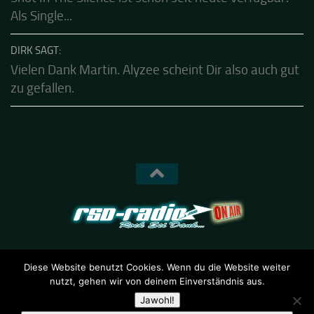
KALLE SAGT:
Shot In The Silence ist schon seit heute verfügbar.
Als Single...
DIRK SAGT:
Vielen Dank Martin. Alyzee scheint Dir also auch gut
zu gefallen.
Diese Website benutzt Cookies. Wenn du die Website weiter
nutzt, gehen wir von deinem Einverständnis aus.
RSD-Radio © 2026. Alle Rechte vorbehalten.
Jawohl!