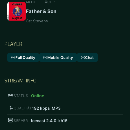
AKTUELL LÄUFT:
Father & Son
Cat Stevens
PLAYER
Full Quality
Mobile Quality
Chat
STREAM-INFO
Online
STATUS
192
kbps MP3
QUALITÄT
Icecast 2.4.0-kh15
SERVER