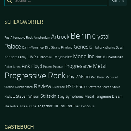
nach:
SCHLAGWÖRTER
Berlin
Crystal
Artrock
7us
Alternative Rock
Amsterdam
Palace
Genesis
Danny Worsnop
Dire Straits
Finnland
Hydra
Katharina Busch
Mono Inc
Live
Konzert
Majorvoice
Nocut
Lenny
Lunatic Soul
Oberhausen
Progressive Metal
Pink Floyd
Peter Jones
Posen
Poznan
Progressive Rock
Ray Wilson
Red Bazar
Reduced
Review
RSD Radio
Silence
Reichenbach
Riverside
Scattered Shards
Steve
Stiltskin
Steven Wilson
Symphonic Metal
Tangerine Dream
Hackett
Sting
Together Till The End
The Police
Tides Of Life
Trier
Two Souls
GÄSTEBUCH