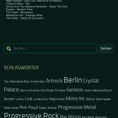
Suchen
nach:
SCHLAGWÖRTER
Berlin
Crystal
Artrock
7us
Alternative Rock
Amsterdam
Palace
Genesis
Danny Worsnop
Dire Straits
Finnland
Hydra
Katharina Busch
Mono Inc
Live
Konzert
Majorvoice
Nocut
Lenny
Lunatic Soul
Oberhausen
Progressive Metal
Pink Floyd
Peter Jones
Posen
Poznan
Progressive Rock
Ray Wilson
Red Bazar
Reduced