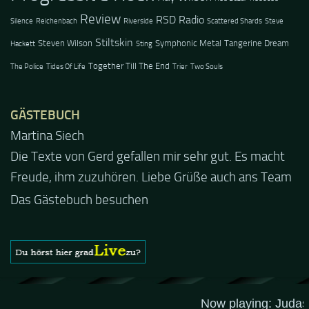
Review
RSD Radio
Silence
Reichenbach
Riverside
Scattered Shards
Steve
Stiltskin
Steven Wilson
Symphonic Metal
Tangerine Dream
Hackett
Sting
Together Till The End
The Police
Tides Of Life
Trier
Two Souls
GÄSTEBUCH
Jacel
Guten Abend und auch von uns nochmals besten
Dank für die tolle Mucke zur Party! Der aktuelle Live
Stream ist eine schöne Zusammenfassung - Merci...
Das Gästebuch besuchen