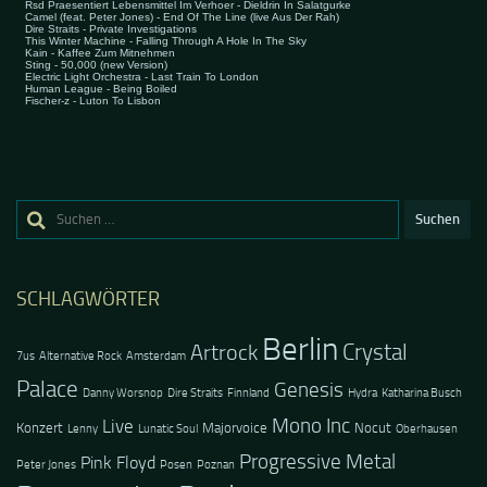
Suchen
nach:
SCHLAGWÖRTER
Berlin
Crystal
Artrock
7us
Alternative Rock
Amsterdam
Palace
Genesis
Danny Worsnop
Dire Straits
Finnland
Hydra
Katharina Busch
Mono Inc
Live
Konzert
Majorvoice
Nocut
Lenny
Lunatic Soul
Oberhausen
Progressive Metal
Pink Floyd
Peter Jones
Posen
Poznan