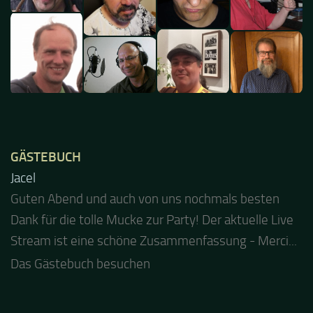
GÄSTEBUCH
Jacel
Guten Abend und auch von uns nochmals besten
Dank für die tolle Mucke zur Party! Der aktuelle Live
Stream ist eine schöne Zusammenfassung - Merci...
Das Gästebuch besuchen