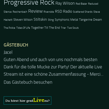
Progressive Rock
Ray Wilson
Red Bazar
Reduced
Review
RSD Radio
Silence
Reichenbach
Riverside
Scattered Shards
Steve
Stiltskin
Steven Wilson
Symphonic Metal
Tangerine Dream
Hackett
Sting
Together Till The End
The Police
Tides Of Life
Trier
Two Souls
GÄSTEBUCH
Jacel
Guten Abend und auch von uns nochmals besten
Dank für die tolle Mucke zur Party! Der aktuelle Live
Stream ist eine schöne Zusammenfassung - Merci...
Das Gästebuch besuchen