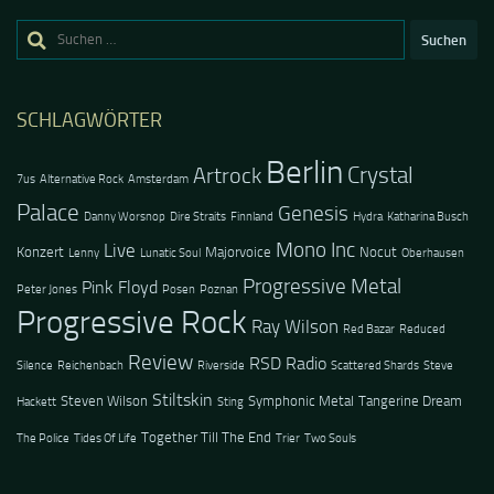
Suchen
nach:
SCHLAGWÖRTER
Berlin
Crystal
Artrock
7us
Alternative Rock
Amsterdam
Palace
Genesis
Danny Worsnop
Dire Straits
Finnland
Hydra
Katharina Busch
Mono Inc
Live
Konzert
Majorvoice
Nocut
Lenny
Lunatic Soul
Oberhausen
Progressive Metal
Pink Floyd
Peter Jones
Posen
Poznan
Progressive Rock
Ray Wilson
Red Bazar
Reduced
Review
RSD Radio
Silence
Reichenbach
Riverside
Scattered Shards
Steve
Stiltskin
Steven Wilson
Symphonic Metal
Tangerine Dream
Hackett
Sting
Together Till The End
The Police
Tides Of Life
Trier
Two Souls