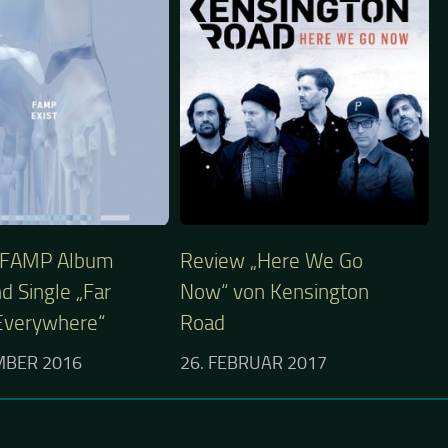
 FAMP Album
Review „Here We Go
nd Single „Far
Now“ von Kensington
Everywhere“
Road
MBER 2016
26. FEBRUAR 2017