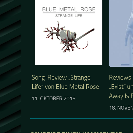
Song-Review „Strange
Reviews
Life“ von Blue Metal Rose
„Exist“ u
Away Is 
11. OKTOBER 2016
18. NOVE