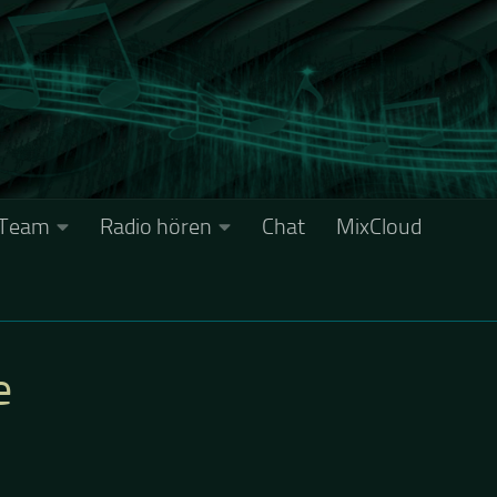
Team
Radio hören
Chat
MixCloud
e