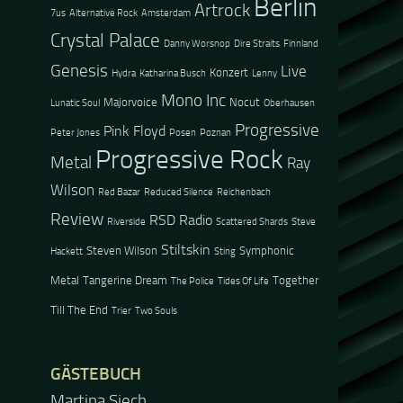
Berlin
Artrock
7us
Alternative Rock
Amsterdam
Crystal Palace
Danny Worsnop
Dire Straits
Finnland
Genesis
Live
Konzert
Hydra
Katharina Busch
Lenny
Mono Inc
Majorvoice
Nocut
Lunatic Soul
Oberhausen
Progressive
Pink Floyd
Peter Jones
Posen
Poznan
Progressive Rock
Metal
Ray
Wilson
Red Bazar
Reduced Silence
Reichenbach
Review
RSD Radio
Riverside
Scattered Shards
Steve
Stiltskin
Steven Wilson
Symphonic
Hackett
Sting
Metal
Tangerine Dream
Together
The Police
Tides Of Life
Till The End
Trier
Two Souls
GÄSTEBUCH
Martina Siech
Jacel