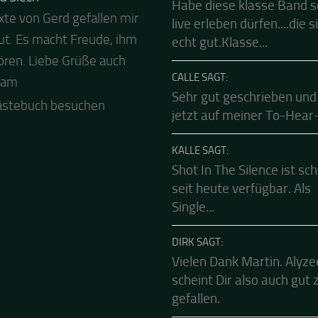
EBUCH
FRANK SAGT:
a Siech
Habe diese klasse Band 
xte von Gerd gefallen mir
 Abend und auch von uns
live erleben dürfen....die s
ut. Es macht Freude, ihm
ls besten Dank für die
echt gut.Klasse...
ren. Liebe Grüße auch
Mucke zur Party! Der
CALLE SAGT:
eam
le Live Stream ist eine
Sehr gut geschrieben und
e Zusammenfassung -
jetzt auf meiner To-Hear-L
.
ästebuch besuchen
KALLE SAGT:
Shot In The Silence ist sc
seit heute verfügbar. Als
Single...
DIRK SAGT:
Vielen Dank Martin. Alyze
scheint Dir also auch gut 