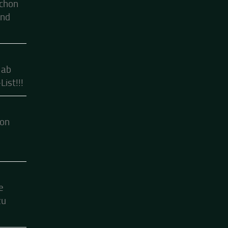
schon
ind
 ab
ist!!!
hon
e
zu