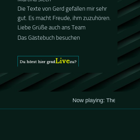
Die Texte von Gerd gefallen mir sehr
Guten Abend und auch von uns
gut. Es macht Freude, ihm zuzuhören.
nochmals besten Dank für die tolle
Liebe Grüße auch ans Team
Mucke zur Party! Der aktuelle Live
Stream ist eine schöne
Zusammenfassung - Merci...
Das Gästebuch besuchen