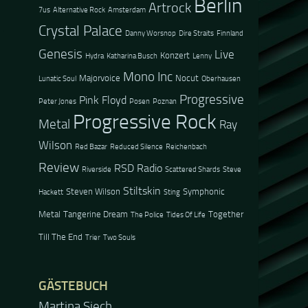
Berlin
Artrock
7us
Alternative Rock
Amsterdam
Crystal Palace
Danny Worsnop
Dire Straits
Finnland
Genesis
Live
Konzert
Hydra
Katharina Busch
Lenny
Mono Inc
Majorvoice
Nocut
Lunatic Soul
Oberhausen
Progressive
Pink Floyd
Peter Jones
Posen
Poznan
Progressive Rock
Metal
Ray
Wilson
Red Bazar
Reduced Silence
Reichenbach
Review
RSD Radio
Riverside
Scattered Shards
Steve
Stiltskin
Steven Wilson
Symphonic
Hackett
Sting
Metal
Tangerine Dream
Together
The Police
Tides Of Life
Till The End
Trier
Two Souls
GÄSTEBUCH
Martina Siech
Jacel