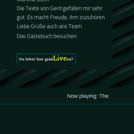
Die Texte von Gerd gefallen mir sehr
Guten Abend und auch von uns
gut. Es macht Freude, ihm zuzuhören.
nochmals besten Dank für die tolle
Liebe Grüße auch ans Team
Mucke zur Party! Der aktuelle Live
Stream ist eine schöne
Zusammenfassung - Merci...
Das Gästebuch besuchen