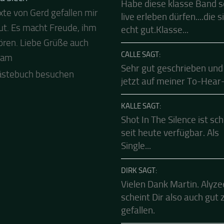
FRANK SAGT:
a Siech
Habe diese klasse Band 
xte von Gerd gefallen mir
 Abend und auch von uns
live erleben dürfen....die s
ut. Es macht Freude, ihm
ls besten Dank für die
echt gut.Klasse...
ren. Liebe Grüße auch
Mucke zur Party! Der
CALLE SAGT:
eam
le Live Stream ist eine
Sehr gut geschrieben und
e Zusammenfassung -
jetzt auf meiner To-Hear-L
.
ästebuch besuchen
KALLE SAGT:
Shot In The Silence ist sc
seit heute verfügbar. Als
Single...
DIRK SAGT:
Vielen Dank Martin. Alyze
scheint Dir also auch gut 