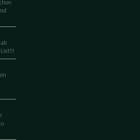
schon
ind
 ab
ist!!!
hon
e
zu