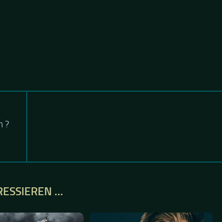
n ?
RESSIEREN …