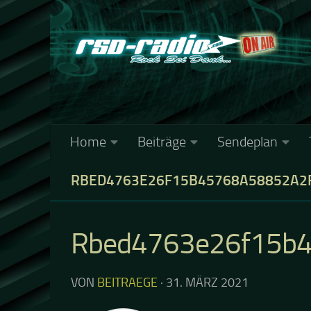
Zum Inhalt springen
Home
Beiträge
Sendeplan
RBED4763E26F15B45768A58852A2
Rbed4763e26f15b
VON
BEITRAEGE
·
31. MÄRZ 2021