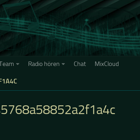
Team
Radio hören
Chat
MixCloud
F1A4C
45768a58852a2f1a4c