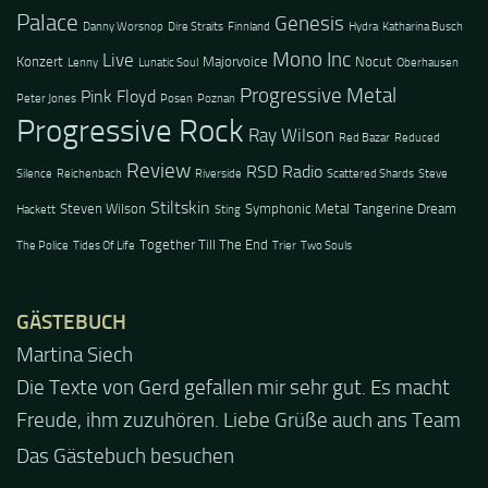
Palace
Genesis
Danny Worsnop
Dire Straits
Finnland
Hydra
Katharina Busch
Mono Inc
Live
Konzert
Majorvoice
Nocut
Lenny
Lunatic Soul
Oberhausen
Progressive Metal
Pink Floyd
Peter Jones
Posen
Poznan
Progressive Rock
Ray Wilson
Red Bazar
Reduced
Review
RSD Radio
Silence
Reichenbach
Riverside
Scattered Shards
Steve
Stiltskin
Steven Wilson
Symphonic Metal
Tangerine Dream
Hackett
Sting
Together Till The End
The Police
Tides Of Life
Trier
Two Souls
GÄSTEBUCH
Jacel
Guten Abend und auch von uns nochmals besten
Dank für die tolle Mucke zur Party! Der aktuelle Live
Stream ist eine schöne Zusammenfassung - Merci...