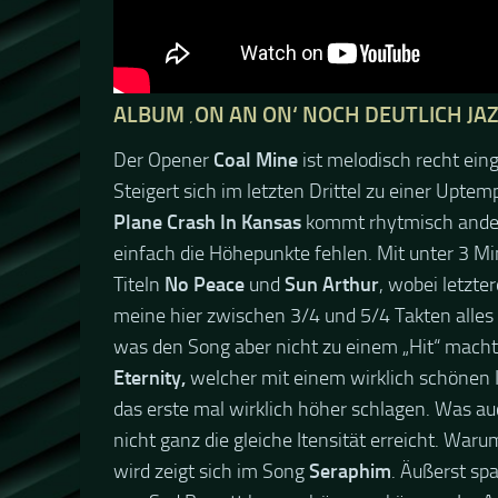
ALBUM ‚ON AN ON‘ NOCH DEUTLICH JA
Der Opener
Coal Mine
ist melodisch recht ein
Steigert sich im letzten Drittel zu einer Upt
Plane Crash In Kansas
kommt rhytmisch anders
einfach die Höhepunkte fehlen. Mit unter 3 Min
Titeln
No Peace
und
Sun Arthur
, wobei letzt
meine hier zwischen 3/4 und 5/4 Takten alles
was den Song aber nicht zu einem „Hit“ macht
Eternity,
welcher mit einem wirklich schönen I
das erste mal wirklich höher schlagen. Was 
nicht ganz die gleiche Itensität erreicht. Wa
wird zeigt sich im Song
Seraphim
. Äußerst sp