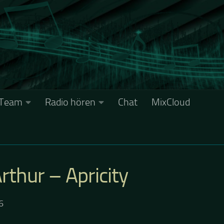
Team
Radio hören
Chat
MixCloud
thur – Apricity
6