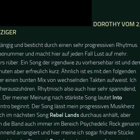
DOROTHY VOM 2
ZZIGER
gängig und besticht durch einen sehr progressiven Rhytmus.
emponummer und macht hier auf jeden Fall Lust auf mehr.
 rüber. Ein Song der irgendwie zu vorhersehbar ist und de
uten aber erfreulich kurz. Ähnlich ist es mit den folgenden
erer einen bunten Mix von wechselnden Takten aufweist. Ich
 herauszuhören. Rhytmisch also auch hier sehr spanndend,
. Der meiner Meinung nach stärkste Song lautet
Into
ntro beginnt. Der Song lässt mein progressives Musikherz
auch im nächsten Song
Rebel Lands
durchaus anhält, aber
rum die Band auch immer im Bereich Psychedelic Rock genann
annend arrangiert und hier meine ich sogar frühere Stücke