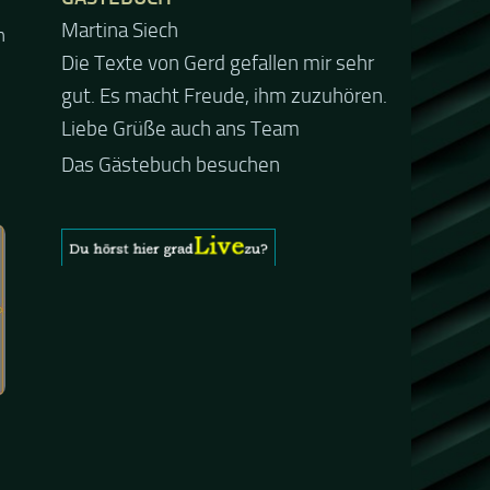
Jacel
m
Guten Abend und auch von uns
nochmals besten Dank für die tolle
Mucke zur Party! Der aktuelle Live
Stream ist eine schöne
Zusammenfassung - Merci...
Das Gästebuch besuchen