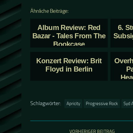
Ähnliche Beiträge:
Album Review: Red
6. S
Bazar - Tales From The
Subsig
Bookcase
Konzert Review: Brit
Overh
Floyd in Berlin
P
Hea
Schlagwörter:
Apricity
Progressive Rock
Syd 
VORHERIGER BEITRAG