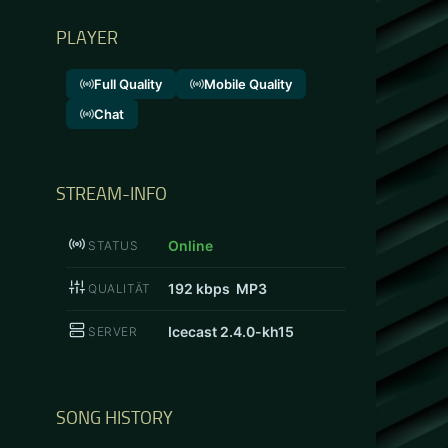
PLAYER
Full Quality
Mobile Quality
Chat
STREAM-INFO
Online
STATUS
192
kbps MP3
QUALITÄT
Icecast 2.4.0-kh15
SERVER
SONG HISTORY