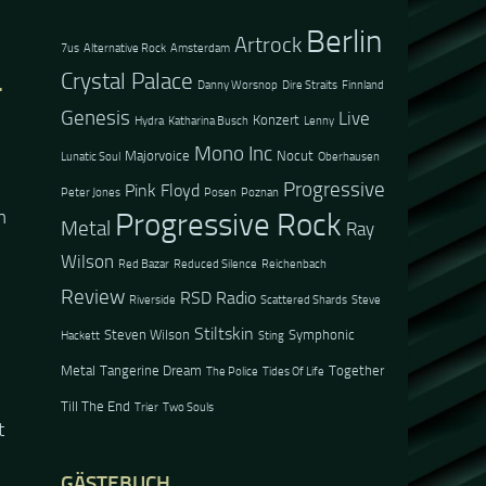
Berlin
Artrock
7us
Alternative Rock
Amsterdam
Crystal Palace
.
Danny Worsnop
Dire Straits
Finnland
Genesis
Live
Konzert
Hydra
Katharina Busch
Lenny
Mono Inc
Majorvoice
Nocut
Lunatic Soul
Oberhausen
Progressive
Pink Floyd
Peter Jones
Posen
Poznan
m
Progressive Rock
Metal
Ray
Wilson
Red Bazar
Reduced Silence
Reichenbach
Review
RSD Radio
Riverside
Scattered Shards
Steve
Stiltskin
Steven Wilson
Symphonic
Hackett
Sting
Metal
Tangerine Dream
Together
The Police
Tides Of Life
Till The End
Trier
Two Souls
t
GÄSTEBUCH