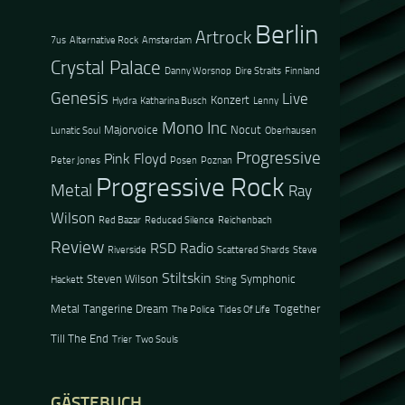
Berlin
Artrock
7us
Alternative Rock
Amsterdam
Crystal Palace
Danny Worsnop
Dire Straits
Finnland
Genesis
Live
Konzert
Hydra
Katharina Busch
Lenny
Mono Inc
Majorvoice
Nocut
Lunatic Soul
Oberhausen
Progressive
Pink Floyd
Peter Jones
Posen
Poznan
Progressive Rock
Metal
Ray
Wilson
Red Bazar
Reduced Silence
Reichenbach
Review
RSD Radio
Riverside
Scattered Shards
Steve
Stiltskin
Steven Wilson
Symphonic
Hackett
Sting
Metal
Tangerine Dream
Together
The Police
Tides Of Life
Till The End
Trier
Two Souls
GÄSTEBUCH