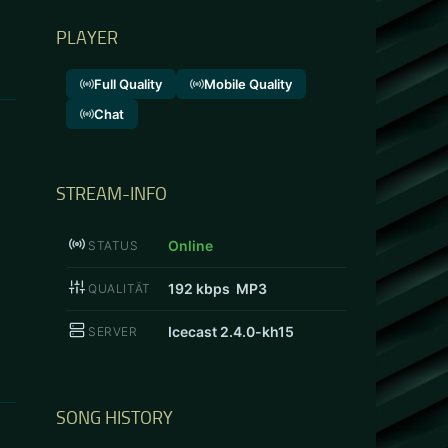
PLAYER
Full Quality
Mobile Quality
Chat
STREAM-INFO
Online
STATUS
192
kbps MP3
QUALITÄT
Icecast 2.4.0-kh15
SERVER
SONG HISTORY