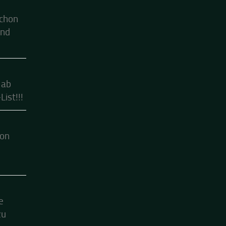
schon
ind
 ab
ist!!!
hon
e