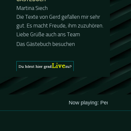
Martina Siech
Jacel
Die Texte von Gerd gefallen mir sehr
Guten Abend und auch von uns
gut. Es macht Freude, ihm zuzuhören.
nochmals besten Dank für die tolle
Liebe Grüße auch ans Team
Mucke zur Party! Der aktuelle Live
Stream ist eine schöne
Das Gästebuch besuchen
Zusammenfassung - Merci...