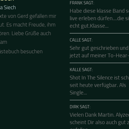
EBUCH
FRANK SAGT:
a Siech
Habe diese klasse Band 
xte von Gerd gefallen mir
 Abend und auch von uns
live erleben dürfen....die s
ut. Es macht Freude, ihm
ls besten Dank für die
echt gut.Klasse...
ren. Liebe Grüße auch
Mucke zur Party! Der
CALLE SAGT:
eam
le Live Stream ist eine
Sehr gut geschrieben und
e Zusammenfassung -
jetzt auf meiner To-Hear-L
ästebuch besuchen
.
KALLE SAGT:
Shot In The Silence ist sc
seit heute verfügbar. Als
Single...
DIRK SAGT:
Vielen Dank Martin. Alyze