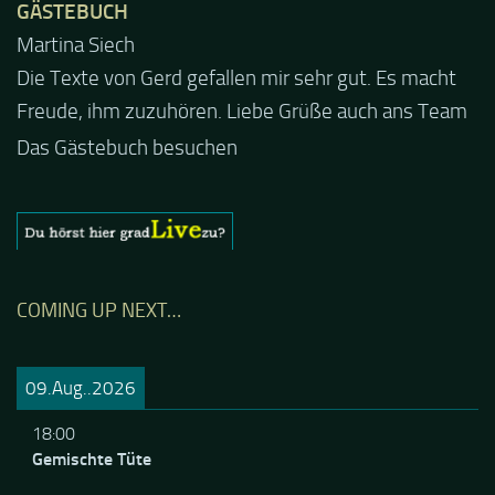
GÄSTEBUCH
Jacel
Guten Abend und auch von uns nochmals besten
Dank für die tolle Mucke zur Party! Der aktuelle Live
Stream ist eine schöne Zusammenfassung - Merci...
Das Gästebuch besuchen
COMING UP NEXT…
09.Aug..2026
18:00
Gemischte Tüte