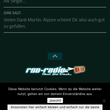
KALLE SAGT:
Shot In The Silence ist schon seit heute verfügbar.
Als Single...
DIRK SAGT:
Vielen Dank Martin. Alyzee scheint Dir also auch gut
zu gefallen.
Diese Website benutzt Cookies. Wenn du die Website weiter
nutzt, gehen wir von deinem Einverständnis aus.
RSD-Radio © 2026. Alle Rechte vorbehalten.
Jawohl!
Ansonsten hier einfach klicken und einfach nur die beste