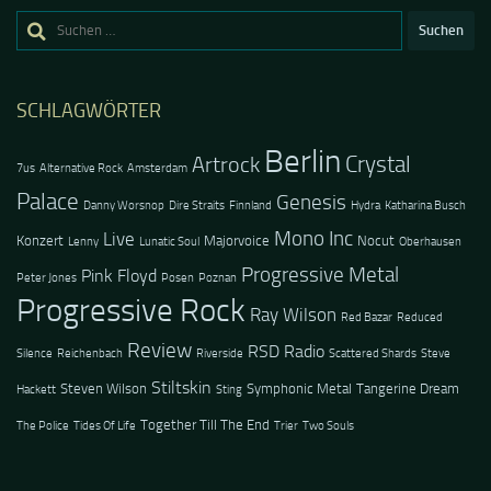
Suchen
nach:
SCHLAGWÖRTER
Berlin
Crystal
Artrock
7us
Alternative Rock
Amsterdam
Palace
Genesis
Danny Worsnop
Dire Straits
Finnland
Hydra
Katharina Busch
Mono Inc
Live
Konzert
Majorvoice
Nocut
Lenny
Lunatic Soul
Oberhausen
Progressive Metal
Pink Floyd
Peter Jones
Posen
Poznan
Progressive Rock
Ray Wilson
Red Bazar
Reduced
Review
RSD Radio
Silence
Reichenbach
Riverside
Scattered Shards
Steve
Stiltskin
Steven Wilson
Symphonic Metal
Tangerine Dream
Hackett
Sting
Together Till The End
The Police
Tides Of Life
Trier
Two Souls