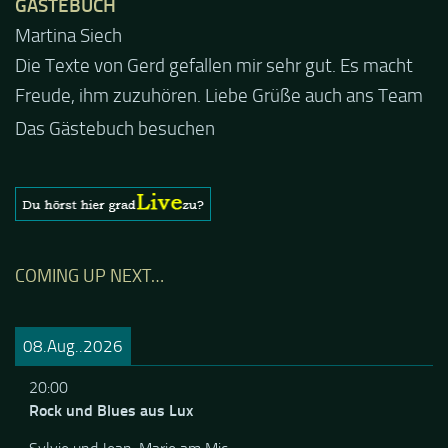
GÄSTEBUCH
Martina Siech
Jacel
Die Texte von Gerd gefallen mir sehr gut. Es macht
Guten Abend und auch von uns nochmals besten
Freude, ihm zuzuhören. Liebe Grüße auch ans Team
Dank für die tolle Mucke zur Party! Der aktuelle Live
Stream ist eine schöne Zusammenfassung - Merci...
Das Gästebuch besuchen
COMING UP NEXT…
08.Aug..2026
20:00
Rock und Blues aus Lux