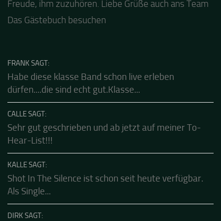
Die Texte von Gerd gefallen mir sehr gut. Es macht
Guten Abend und auch von uns nochmals besten
Freude, ihm zuzuhören. Liebe Grüße auch ans Team
Dank für die tolle Mucke zur Party! Der aktuelle Live
Stream ist eine schöne Zusammenfassung - Merci...
Das Gästebuch besuchen
FRANK SAGT:
Habe diese klasse Band schon live erleben
dürfen....die sind echt gut.Klasse...
CALLE SAGT:
Sehr gut geschrieben und ab jetzt auf meiner To-
Hear-List!!!
KALLE SAGT:
Shot In The Silence ist schon seit heute verfügbar.
Als Single...