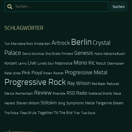
Suchen
nach:
SCHLAGWÖRTER
Berlin
Crystal
Artrock
7us
Alternative Rock
Amsterdam
Palace
Genesis
Danny Worsnop
Dire Straits
Finnland
Hydra
Katharina Busch
Mono Inc
Live
Konzert
Majorvoice
Nocut
Lenny
Lunatic Soul
Oberhausen
Progressive Metal
Pink Floyd
Peter Jones
Posen
Poznan
Progressive Rock
Ray Wilson
Red Bazar
Reduced
Review
RSD Radio
Silence
Reichenbach
Riverside
Scattered Shards
Steve
Stiltskin
Steven Wilson
Symphonic Metal
Tangerine Dream
Hackett
Sting
Together Till The End
The Police
Tides Of Life
Trier
Two Souls