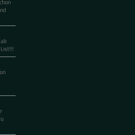
schon
ind
 ab
ist!!!
hon
e
zu