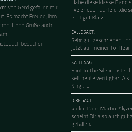
FRANK SAGT:
a Siech
Habe diese klasse Band 
xte von Gerd gefallen mir
 Abend und auch von uns
live erleben dürfen....die s
ut. Es macht Freude, ihm
ls besten Dank für die
echt gut.Klasse...
ren. Liebe Grüße auch
Mucke zur Party! Der
CALLE SAGT:
eam
le Live Stream ist eine
Sehr gut geschrieben und
e Zusammenfassung -
jetzt auf meiner To-Hear-L
.
ästebuch besuchen
KALLE SAGT:
Shot In The Silence ist sc
seit heute verfügbar. Als
Single...
DIRK SAGT:
Vielen Dank Martin. Alyze
scheint Dir also auch gut 