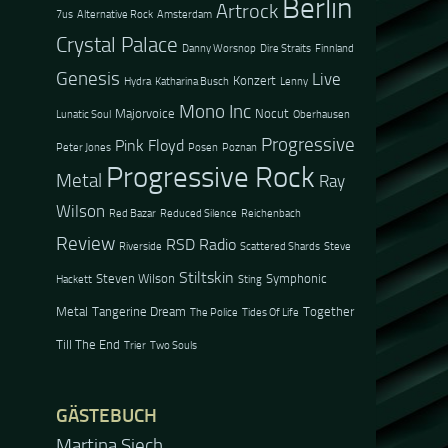
Berlin
Artrock
7us
Alternative Rock
Amsterdam
Crystal Palace
Danny Worsnop
Dire Straits
Finnland
Genesis
Live
Konzert
Hydra
Katharina Busch
Lenny
Mono Inc
Majorvoice
Nocut
Lunatic Soul
Oberhausen
Progressive
Pink Floyd
Peter Jones
Posen
Poznan
Progressive Rock
Metal
Ray
Wilson
Red Bazar
Reduced Silence
Reichenbach
Review
RSD Radio
Riverside
Scattered Shards
Steve
Stiltskin
Steven Wilson
Symphonic
Hackett
Sting
Metal
Tangerine Dream
Together
The Police
Tides Of Life
Till The End
Trier
Two Souls
GÄSTEBUCH
Martina Siech
Jacel