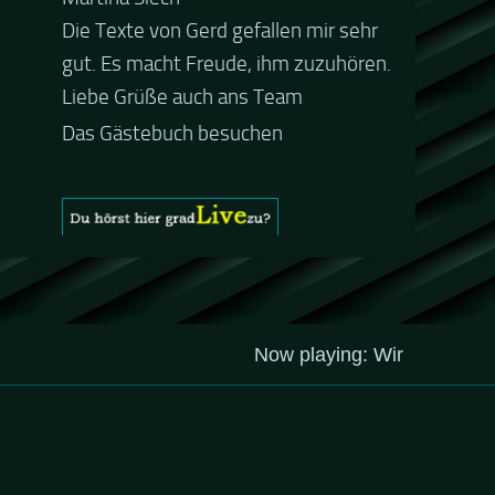
Die Texte von Gerd gefallen mir sehr
Guten Abend und auch von uns
gut. Es macht Freude, ihm zuzuhören.
nochmals besten Dank für die tolle
Liebe Grüße auch ans Team
Mucke zur Party! Der aktuelle Live
Stream ist eine schöne
Zusammenfassung - Merci...
Das Gästebuch besuchen