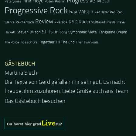
Progressive Metal
Pink Floyd
Peter Jones
Posen
Poznan
Progressive Rock
Ray Wilson
Red Bazar
Reduced
Review
RSD Radio
Silence
Reichenbach
Riverside
Scattered Shards
Steve
Stiltskin
Steven Wilson
Symphonic Metal
Tangerine Dream
Hackett
Sting
Together Till The End
The Police
Tides Of Life
Trier
Two Souls
GÄSTEBUCH
Jacel
Guten Abend und auch von uns nochmals besten
Dank für die tolle Mucke zur Party! Der aktuelle Live
Stream ist eine schöne Zusammenfassung - Merci...
Das Gästebuch besuchen