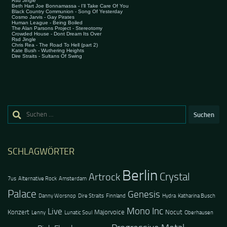
Suchen
nach:
SCHLAGWÖRTER
Berlin
Crystal
Artrock
7us
Alternative Rock
Amsterdam
Palace
Genesis
Danny Worsnop
Dire Straits
Finnland
Hydra
Katharina Busch
Mono Inc
Live
Konzert
Majorvoice
Nocut
Lenny
Lunatic Soul
Oberhausen