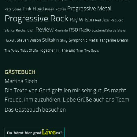
Progressive Metal
Pink Floyd
Peter Jones
Posen
Poznan
Progressive Rock
Ray Wilson
Red Bazar
Reduced
Review
RSD Radio
Silence
Reichenbach
Riverside
Scattered Shards
Steve
Stiltskin
Steven Wilson
Symphonic Metal
Tangerine Dream
Hackett
Sting
Together Till The End
The Police
Tides Of Life
Trier
Two Souls
GÄSTEBUCH
Jacel
Guten Abend und auch von uns nochmals besten
Dank für die tolle Mucke zur Party! Der aktuelle Live
Stream ist eine schöne Zusammenfassung - Merci...
Das Gästebuch besuchen