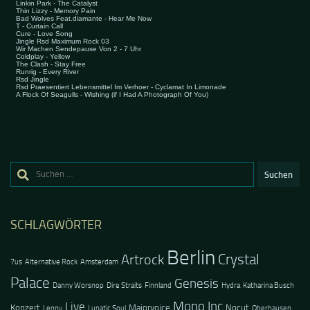
Suchen
nach:
SCHLAGWÖRTER
Berlin
Crystal
Artrock
7us
Alternative Rock
Amsterdam
Palace
Genesis
Danny Worsnop
Dire Straits
Finnland
Hydra
Katharina Busch
Mono Inc
Live
Konzert
Majorvoice
Nocut
Lenny
Lunatic Soul
Oberhausen