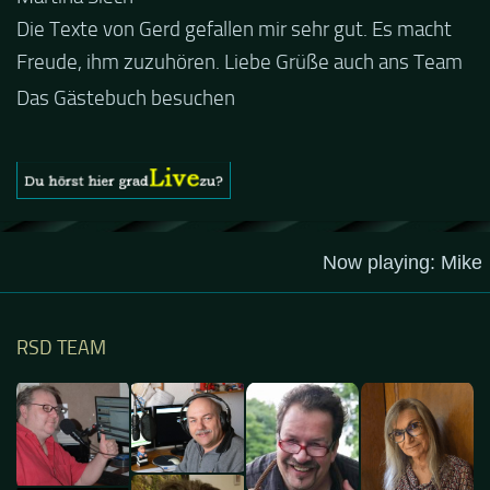
Die Texte von Gerd gefallen mir sehr gut. Es macht
Guten Abend und auch von uns nochmals besten
Freude, ihm zuzuhören. Liebe Grüße auch ans Team
Dank für die tolle Mucke zur Party! Der aktuelle Live
Stream ist eine schöne Zusammenfassung - Merci...
Das Gästebuch besuchen
RSD TEAM