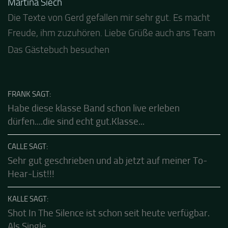
Martina Siech
Jacel
Die Texte von Gerd gefallen mir sehr gut. Es macht
Guten Abend und auch von uns nochmals besten
Freude, ihm zuzuhören. Liebe Grüße auch ans Team
Dank für die tolle Mucke zur Party! Der aktuelle Live
Stream ist eine schöne Zusammenfassung - Merci...
Das Gästebuch besuchen
FRANK SAGT:
Habe diese klasse Band schon live erleben
dürfen....die sind echt gut.Klasse...
CALLE SAGT:
Sehr gut geschrieben und ab jetzt auf meiner To-
Hear-List!!!
KALLE SAGT: