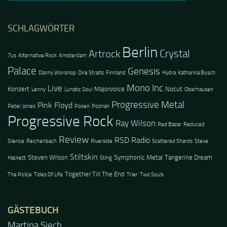
nach:
SCHLAGWÖRTER
Berlin
Crystal
Artrock
7us
Alternative Rock
Amsterdam
Palace
Genesis
Danny Worsnop
Dire Straits
Finnland
Hydra
Katharina Busch
Mono Inc
Live
Konzert
Majorvoice
Nocut
Lenny
Lunatic Soul
Oberhausen
Progressive Metal
Pink Floyd
Peter Jones
Posen
Poznan
Progressive Rock
Ray Wilson
Red Bazar
Reduced
Review
RSD Radio
Silence
Reichenbach
Riverside
Scattered Shards
Steve
Stiltskin
Steven Wilson
Symphonic Metal
Tangerine Dream
Hackett
Sting
Together Till The End
The Police
Tides Of Life
Trier
Two Souls
GÄSTEBUCH
Martina Siech
Jacel