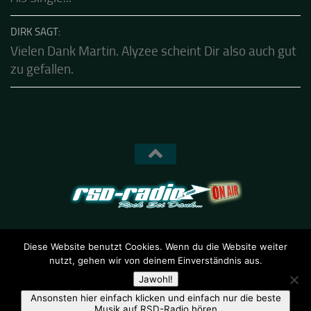
Shot In The Silence ist schon seit heute verfügbar.
Als Single...
DIRK SAGT:
Vielen Dank Martin. Alyzee scheint Dir also auch gut
zu gefallen.
Diese Website benutzt Cookies. Wenn du die Website weiter
nutzt, gehen wir von deinem Einverständnis aus.
RSD-Radio © 2026. Alle Rechte vorbehalten.
Jawohl!
Ansonsten hier einfach klicken und einfach nur die beste
Musik auf RSD-Radio hören