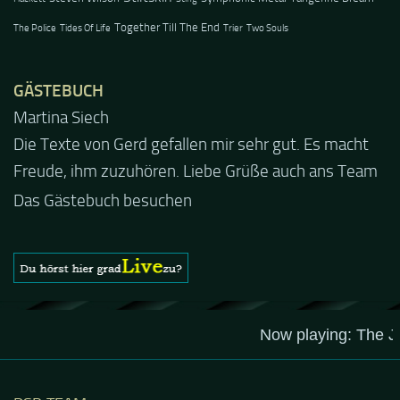
Together Till The End
The Police
Tides Of Life
Trier
Two Souls
GÄSTEBUCH
Jacel
Guten Abend und auch von uns nochmals besten
Dank für die tolle Mucke zur Party! Der aktuelle Live
Stream ist eine schöne Zusammenfassung - Merci...
Das Gästebuch besuchen