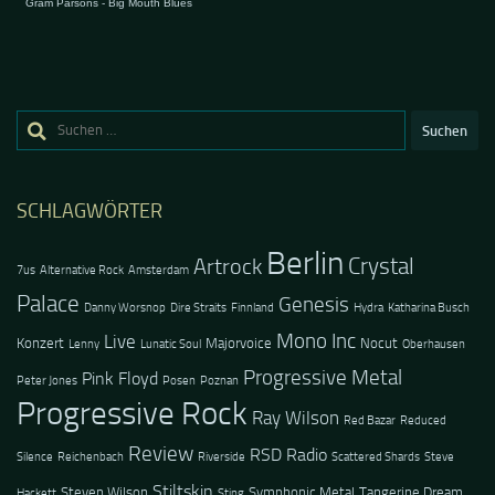
Suchen
nach:
SCHLAGWÖRTER
Berlin
Crystal
Artrock
7us
Alternative Rock
Amsterdam
Palace
Genesis
Danny Worsnop
Dire Straits
Finnland
Hydra
Katharina Busch
Mono Inc
Live
Konzert
Majorvoice
Nocut
Lenny
Lunatic Soul
Oberhausen
Progressive Metal
Pink Floyd
Peter Jones
Posen
Poznan
Progressive Rock
Ray Wilson
Red Bazar
Reduced
Review
RSD Radio
Silence
Reichenbach
Riverside
Scattered Shards
Steve
Stiltskin
Steven Wilson
Symphonic Metal
Tangerine Dream
Hackett
Sting