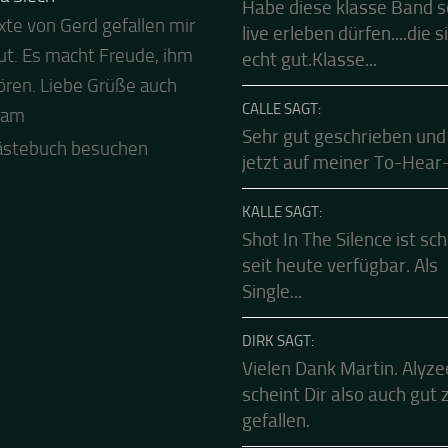
FRANK SAGT:
a Siech
Habe diese klasse Band 
xte von Gerd gefallen mir
 Abend und auch von uns
live erleben dürfen....die s
ut. Es macht Freude, ihm
ls besten Dank für die
echt gut.Klasse...
ren. Liebe Grüße auch
Mucke zur Party! Der
CALLE SAGT:
eam
le Live Stream ist eine
Sehr gut geschrieben und
e Zusammenfassung -
jetzt auf meiner To-Hear-L
.
ästebuch besuchen
KALLE SAGT:
Shot In The Silence ist sc
seit heute verfügbar. Als
Single...
DIRK SAGT:
Vielen Dank Martin. Alyze
scheint Dir also auch gut 