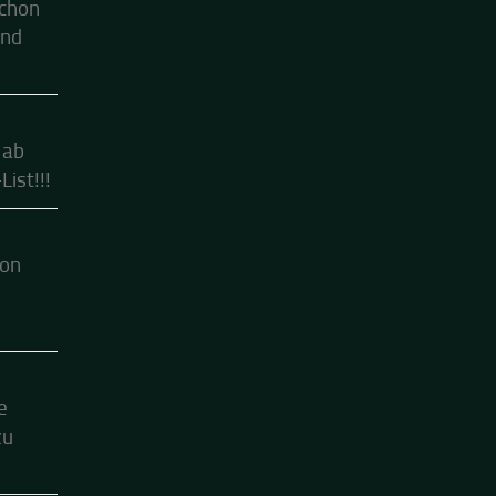
schon
ind
 ab
ist!!!
hon
e
zu