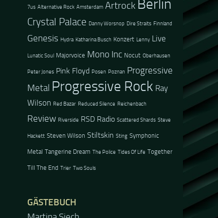
Berlin
Artrock
7us
Alternative Rock
Amsterdam
Crystal Palace
Danny Worsnop
Dire Straits
Finnland
Genesis
Live
Konzert
Hydra
Katharina Busch
Lenny
Mono Inc
Majorvoice
Nocut
Lunatic Soul
Oberhausen
Progressive
Pink Floyd
Peter Jones
Posen
Poznan
Progressive Rock
Metal
Ray
Wilson
Red Bazar
Reduced Silence
Reichenbach
Review
RSD Radio
Riverside
Scattered Shards
Steve
Stiltskin
Steven Wilson
Symphonic
Hackett
Sting
Metal
Tangerine Dream
Together
The Police
Tides Of Life
Till The End
Trier
Two Souls
GÄSTEBUCH
Martina Siech
Jacel