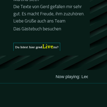
Die Texte von Gerd gefallen mir sehr
Guten Abend und auch von uns
gut. Es macht Freude, ihm zuzuhören.
nochmals besten Dank für die tolle
Liebe Grüße auch ans Team
Mucke zur Party! Der aktuelle Live
Stream ist eine schöne
Zusammenfassung - Merci...
Das Gästebuch besuchen