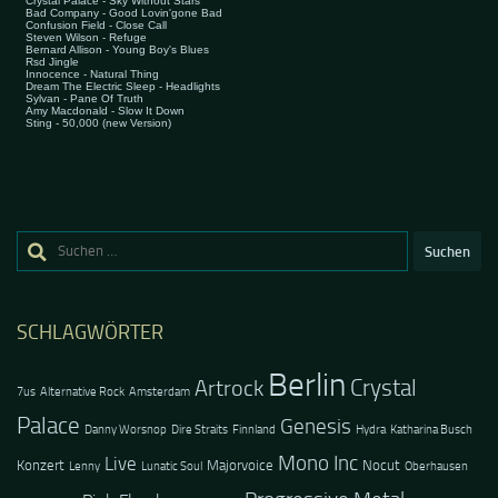
Suchen
nach:
SCHLAGWÖRTER
Berlin
Crystal
Artrock
7us
Alternative Rock
Amsterdam
Palace
Genesis
Danny Worsnop
Dire Straits
Finnland
Hydra
Katharina Busch
Mono Inc
Live
Konzert
Majorvoice
Nocut
Lenny
Lunatic Soul
Oberhausen