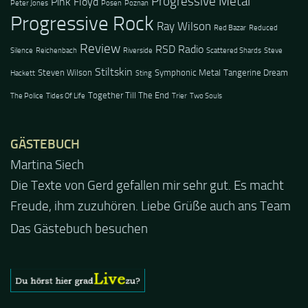
Progressive Metal
Pink Floyd
Peter Jones
Posen
Poznan
Progressive Rock
Ray Wilson
Red Bazar
Reduced
Review
RSD Radio
Silence
Reichenbach
Riverside
Scattered Shards
Steve
Stiltskin
Steven Wilson
Symphonic Metal
Tangerine Dream
Hackett
Sting
Together Till The End
The Police
Tides Of Life
Trier
Two Souls
GÄSTEBUCH
Jacel
Guten Abend und auch von uns nochmals besten
Dank für die tolle Mucke zur Party! Der aktuelle Live
Stream ist eine schöne Zusammenfassung - Merci...
Das Gästebuch besuchen