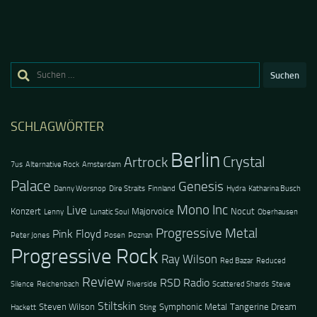
Suchen
nach:
SCHLAGWÖRTER
Berlin
Crystal
Artrock
7us
Alternative Rock
Amsterdam
Palace
Genesis
Danny Worsnop
Dire Straits
Finnland
Hydra
Katharina Busch
Mono Inc
Live
Konzert
Majorvoice
Nocut
Lenny
Lunatic Soul
Oberhausen
Progressive Metal
Pink Floyd
Peter Jones
Posen
Poznan
Progressive Rock
Ray Wilson
Red Bazar
Reduced
Review
RSD Radio
Silence
Reichenbach
Riverside
Scattered Shards
Steve
Stiltskin
Steven Wilson
Symphonic Metal
Tangerine Dream
Hackett
Sting