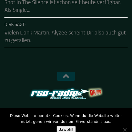
KALLE SAGT:
Shot In The Silence ist schon seit heute verfügbar.
Als Single...
DIRK SAGT:
Vielen Dank Martin. Alyzee scheint Dir also auch gut
zu gefallen.
Diese Website benutzt Cookies. Wenn du die Website weiter
nutzt, gehen wir von deinem Einverständnis aus.
RSD-Radio © 2026. Alle Rechte vorbehalten.
Jawohl!