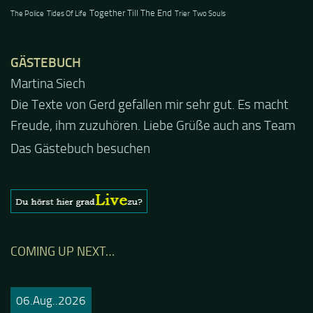
Together Till The End
The Police
Tides Of Life
Trier
Two Souls
GÄSTEBUCH
Jacel
Guten Abend und auch von uns nochmals besten
Dank für die tolle Mucke zur Party! Der aktuelle Live
Stream ist eine schöne Zusammenfassung - Merci...
Das Gästebuch besuchen
COMING UP NEXT…