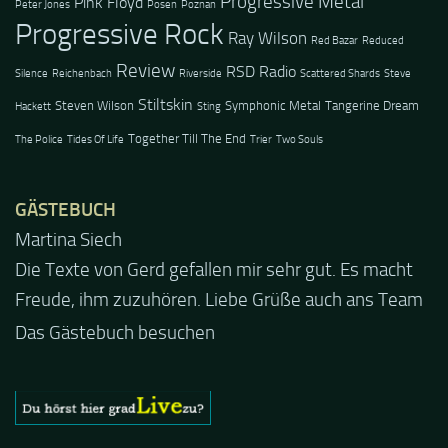
Progressive Metal
Pink Floyd
Peter Jones
Posen
Poznan
Progressive Rock
Ray Wilson
Red Bazar
Reduced
Review
RSD Radio
Silence
Reichenbach
Riverside
Scattered Shards
Steve
Stiltskin
Steven Wilson
Symphonic Metal
Tangerine Dream
Hackett
Sting
Together Till The End
The Police
Tides Of Life
Trier
Two Souls
GÄSTEBUCH
Jacel
Guten Abend und auch von uns nochmals besten
Dank für die tolle Mucke zur Party! Der aktuelle Live
Stream ist eine schöne Zusammenfassung - Merci...
Das Gästebuch besuchen