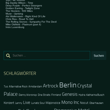
Suchen
nach:
SCHLAGWÖRTER
Berlin
Crystal
Artrock
7us
Alternative Rock
Amsterdam
Palace
Genesis
Danny Worsnop
Dire Straits
Finnland
Hydra
Katharina Busch
Mono Inc
Live
Konzert
Majorvoice
Nocut
Lenny
Lunatic Soul
Oberhausen