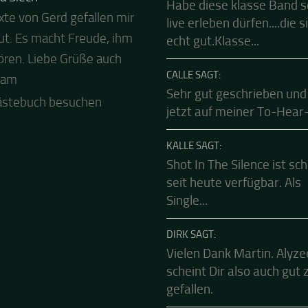
EBUCH
FRANK SAGT:
a Siech
Habe diese klasse Band 
xte von Gerd gefallen mir
 Abend und auch von uns
live erleben dürfen....die s
ut. Es macht Freude, ihm
ls besten Dank für die
echt gut.Klasse...
ren. Liebe Grüße auch
Mucke zur Party! Der
CALLE SAGT:
eam
le Live Stream ist eine
Sehr gut geschrieben und
e Zusammenfassung -
jetzt auf meiner To-Hear-L
.
ästebuch besuchen
KALLE SAGT:
Shot In The Silence ist sc
seit heute verfügbar. Als
Single...
DIRK SAGT:
Vielen Dank Martin. Alyze
scheint Dir also auch gut 