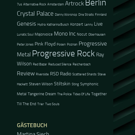
Berlin
Artrock
7us
Alternative Rock
Amsterdam
Crystal Palace
Danny Worsnop
Dire Straits
Finnland
Genesis
Live
Konzert
Hydra
Katharina Busch
Lenny
Mono Inc
Majorvoice
Nocut
Lunatic Soul
Oberhausen
Progressive
Pink Floyd
Peter Jones
Posen
Poznan
Progressive Rock
Metal
Ray
Wilson
Red Bazar
Reduced Silence
Reichenbach
Review
RSD Radio
Riverside
Scattered Shards
Steve
Stiltskin
Steven Wilson
Symphonic
Hackett
Sting
Metal
Tangerine Dream
Together
The Police
Tides Of Life
Till The End
Trier
Two Souls
GÄSTEBUCH
Martina Siech
Jacel