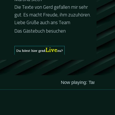
Die Texte von Gerd gefallen mir sehr
Guten Abend und auch von uns
gut. Es macht Freude, ihm zuzuhören.
nochmals besten Dank für die tolle
Liebe Grüße auch ans Team
Mucke zur Party! Der aktuelle Live
Stream ist eine schöne
Zusammenfassung - Merci...
Das Gästebuch besuchen