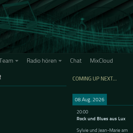
Team
Radio hören
Chat
MixCloud
R
COMING UP NEXT…
08.Aug..2026
20:00
Rock und Blues aus Lux
Sylvie und Jean-Marie am