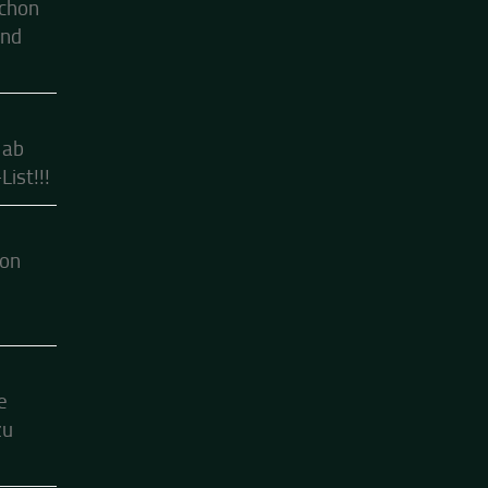
schon
ind
 ab
ist!!!
hon
e
zu